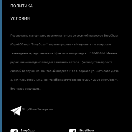
ПОЛИТИКА
УСЛОВИЯ
Перепечатка материалов возможна только со ссылкой на ресурс StroyObzor
(СтройОбзор). "StroyObzor" зарегистрирован в Нацсовете по вопросам
телевидения и радиовещания. Идентификатор медиа – R40-06464. Мнение
редакции не всегда совпадает с мнением автора. Руководитель проекта
Алексей Карпушенко. Почтовый индекс 61165 г. Харьков ул. Шатилова Дача
4. Тел.+380505801342. Почта office@stroyobzor.ua © 2007-
2026 StroyObzor™.
Все права защищены.
StroyObzor Телеграмм
StroyObzor
StroyObzor