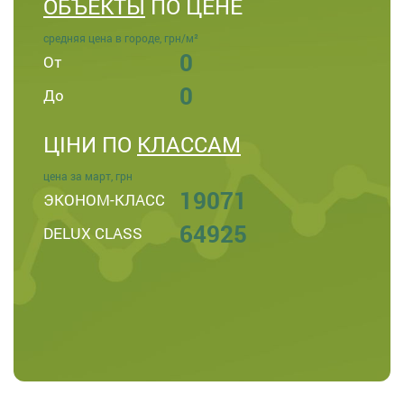
ОБЪЕКТЫ
ПО ЦЕНЕ
средняя цена в городе, грн/м²
0
От
0
До
ЦІНИ ПО
КЛАССАМ
цена за март, грн
19071
ЭКОНОМ-КЛАСС
64925
DELUX CLASS