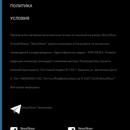
ПОЛИТИКА
УСЛОВИЯ
Перепечатка материалов возможна только со ссылкой на ресурс StroyObzor
(СтройОбзор). "StroyObzor" зарегистрирован в Нацсовете по вопросам
телевидения и радиовещания. Идентификатор медиа – R40-06464. Мнение
редакции не всегда совпадает с мнением автора. Руководитель проекта
Алексей Карпушенко. Почтовый индекс 61165 г. Харьков ул. Шатилова Дача
4. Тел.+380505801342. Почта office@stroyobzor.ua © 2007-
2026 StroyObzor™.
Все права защищены.
StroyObzor Телеграмм
StroyObzor
StroyObzor