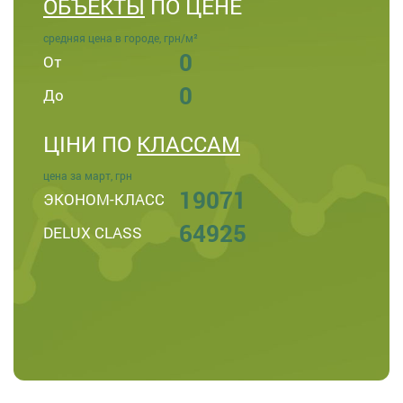
ОБЪЕКТЫ
ПО ЦЕНЕ
средняя цена в городе, грн/м²
0
От
0
До
ЦІНИ ПО
КЛАССАМ
цена за март, грн
19071
ЭКОНОМ-КЛАСС
64925
DELUX CLASS