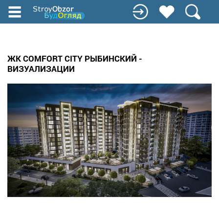
Перейти
до
основного
вмісту
ЖК COMFORT CITY РЫБИНСКИЙ -
ВИЗУАЛИЗАЦИИ