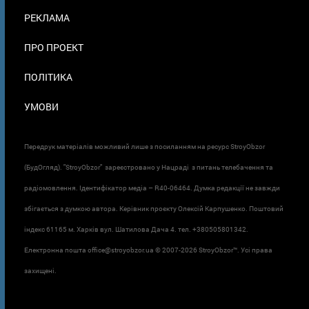
ПОДВАЛЕ
РЕКЛАМА
ПРО ПРОЕКТ
ПОЛІТИКА
УМОВИ
Передрук матеріалів можливий лише з посиланням на ресурс StroyObzor
(БудОгляд). "StroyObzor" зареєстровано у Нацраді з питань телебачення та
радіомовлення. Ідентифікатор медіа – R40-06464. Думка редакції не завжди
збігається з думкою автора. Керівник проєкту Олексій Карпушенко. Поштовий
індекс 61165 м. Харків вул. Шатилова Дача 4. тел. +380505801342.
Електронна пошта office@stroyobzor.ua © 2007-
2026 StroyObzor™. Усі права
захищені.