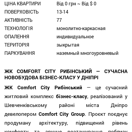
ЦІНА КВАРТИРИ
Від 0 грн ~ Від $ 0
ПОВЕРХОВІСТЬ
13-14
АКТИВНІСТЬ
77
ТЕХНОЛОГІЯ
монолитно-каркасная
ОПАЛЕННЯ
индивидуальное
ТЕРИТОРІЯ
зыкрытая
ПАРКУВАННЯ
наземный многоуровневый
ЖК COMFORT CITY РИБІНСЬКИЙ — СУЧАСНА
НОВОБУДОВА БІЗНЕС-КЛАСУ У ДНІПРІ
ЖК Comfort City Рибінський
— це сучасний
житловий комплекс
бізнес-класу
, реалізований у
Шевченківському районі міста Дніпро
девелопером
Comfort City Group
. Проєкт поєднує
продуману архітектуру, підвищений рівень
комфорту та зручне розташування поблизу