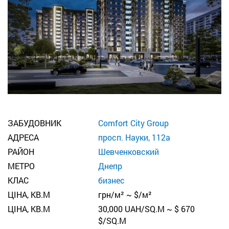
ЗАБУДОВНИК
Comfort City Group
АДРЕСА
просп. Науки, 112а
РАЙОН
Шевченковский
МЕТРО
Днепр
КЛАС
бизнес
ЦІНА, КВ.М
грн/м² ~ $/м²
ЦІНА, КВ.М
30,000 UAH/SQ.M ~ $ 670
$/SQ.M