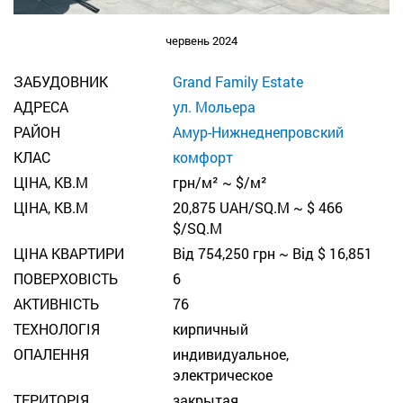
червень 2024
ЗАБУДОВНИК
Grand Family Estate
АДРЕСА
ул. Мольера
РАЙОН
Амур-Нижнеднепровский
КЛАС
комфорт
ЦІНА, КВ.М
грн/м² ~ $/м²
ЦІНА, КВ.М
20,875 UAH/SQ.M ~ $ 466
$/SQ.M
ЦІНА КВАРТИРИ
Від 754,250 грн ~ Від $ 16,851
ПОВЕРХОВІСТЬ
6
АКТИВНІСТЬ
76
ТЕХНОЛОГІЯ
кирпичный
ОПАЛЕННЯ
индивидуальное,
электрическое
ТЕРИТОРІЯ
закрытая