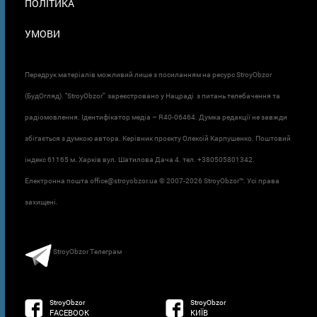
ПОЛІТИКА
УМОВИ
Передрук матеріалів можливий лише з посиланням на ресурс StroyObzor
(БудОгляд). "StroyObzor" зареєстровано у Нацраді з питань телебачення та
радіомовлення. Ідентифікатор медіа – R40-06464. Думка редакції не завжди
збігається з думкою автора. Керівник проєкту Олексій Карпушенко. Поштовий
індекс 61165 м. Харків вул. Шатилова Дача 4. тел. +380505801342.
Електронна пошта office@stroyobzor.ua © 2007-
2026 StroyObzor™. Усі права
захищені.
StroyObzor Телеграм
StroyObzor
StroyObzor
FACEBOOK
КИЇВ