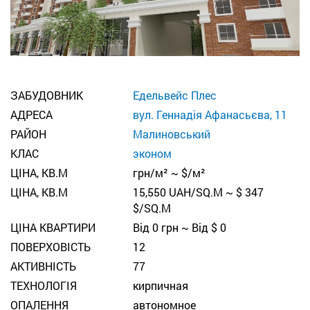
ЗАБУДОВНИК
Едельвейс Плес
АДРЕСА
вул. Геннадія Афанасьєва, 11
РАЙОН
Малиновський
КЛАС
эконом
ЦІНА, КВ.М
грн/м² ~ $/м²
ЦІНА, КВ.М
15,550 UAH/SQ.M ~ $ 347
$/SQ.M
ЦІНА КВАРТИРИ
Від 0 грн ~ Від $ 0
ПОВЕРХОВІСТЬ
12
АКТИВНІСТЬ
77
ТЕХНОЛОГІЯ
кирпичная
ОПАЛЕННЯ
автономное