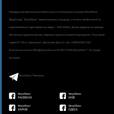
Передрук матеріалів можливий лише з посиланням на ресурс StroyObzor
(БудОгляд). "StroyObzor" зареєстровано у Нацраді з питань телебачення та
радіомовлення. Ідентифікатор медіа – R40-06464. Думка редакції не завжди
збігається з думкою автора. Керівник проєкту Олексій Карпушенко. Поштовий
індекс 61165 м. Харків вул. Шатилова Дача 4. тел. +380505801342.
Електронна пошта office@stroyobzor.ua © 2007-
2026 StroyObzor™. Усі права
захищені.
StroyObzor Телеграм
StroyObzor
StroyObzor
FACEBOOK
КИЇВ
StroyObzor
StroyObzor
ХАРКІВ
ОДЕСА