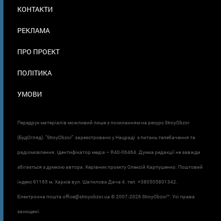
МЕНЮ
КОНТАКТИ
В
ПОДВАЛЕ
РЕКЛАМА
ПРО ПРОЕКТ
ПОЛІТИКА
УМОВИ
Передрук матеріалів можливий лише з посиланням на ресурс StroyObzor
(БудОгляд). "StroyObzor" зареєстровано у Нацраді з питань телебачення та
радіомовлення. Ідентифікатор медіа – R40-06464. Думка редакції не завжди
збігається з думкою автора. Керівник проєкту Олексій Карпушенко. Поштовий
індекс 61165 м. Харків вул. Шатилова Дача 4. тел. +380505801342.
Електронна пошта office@stroyobzor.ua © 2007-
2026 StroyObzor™. Усі права
захищені.