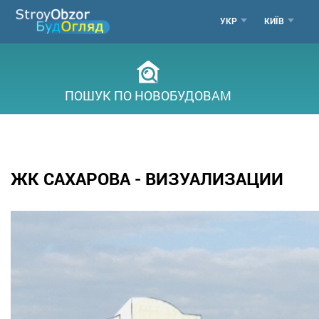
Перейти
МЕНЮ
УКР
КИЇВ
до
основного
ГОРОД
вмісту
ПОШУК ПО НОВОБУДОВАМ
ЖК САХАРОВА - ВИЗУАЛИЗАЦИИ