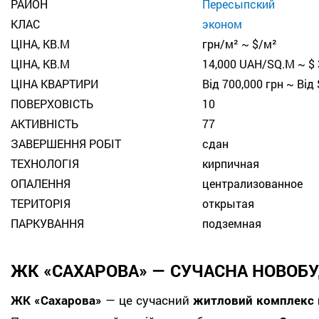
РАЙОН
Пересыпский
КЛАС
эконом
ЦІНА, КВ.М
грн/м² ~ $/м²
ЦІНА, КВ.М
14,000 UAH/SQ.M ~ $
ЦІНА КВАРТИРИ
Від 700,000 грн ~ Від 
ПОВЕРХОВІСТЬ
10
АКТИВНІСТЬ
77
ЗАВЕРШЕННЯ РОБІТ
сдан
ТЕХНОЛОГІЯ
кирпичная
ОПАЛЕННЯ
централизованное
ТЕРИТОРІЯ
открытая
ПАРКУВАННЯ
подземная
ЖК «САХАРОВА» — СУЧАСНА НОВОБУ
ЖК «Сахарова»
— це сучасний
житловий комплекс 