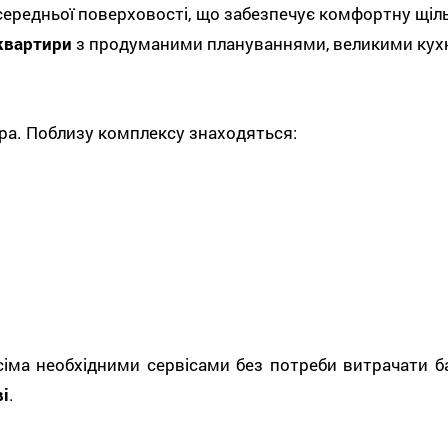
 середньої поверховості, що забезпечує комфортну щі
 квартири
з продуманими плануваннями, великими кух
а. Поблизу комплексу знаходяться:
ма необхідними сервісами без потреби витрачати баг
і
.