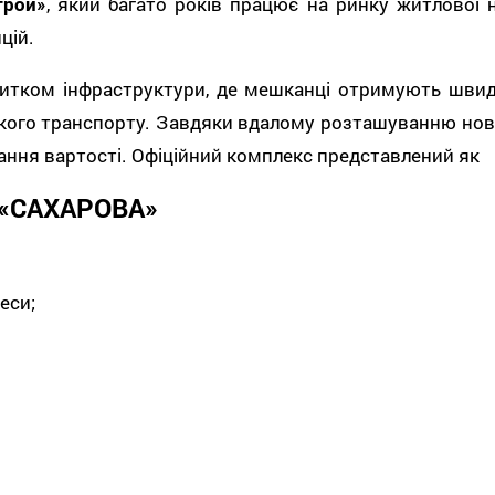
трой»
, який багато років працює на ринку житлової 
цій.
тком інфраструктури, де мешканці отримують швидки
ого транспорту. Завдяки вдалому розташуванню новобу
ння вартості. Офіційний комплекс представлений як
«САХАРОВА»
еси;