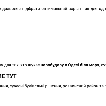
о дозволяє підібрати оптимальний варіант як для одні
ня для тих, хто шукає
новобудову в Одесі біля моря
, с
Е ТУТ
ня, сучасні будівельні рішення, розвинений район та