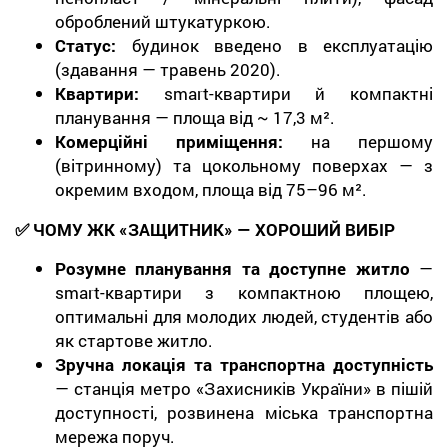
оброблений штукатуркою.
Статус:
будинок введено в експлуатацію
(здавання — травень 2020).
Квартири:
smart-квартири й компактні
планування — площа від ~ 17,3 м².
Комерційні приміщення:
на першому
(вітринному) та цокольному поверхах — з
окремим входом, площа від 75–96 м².
✅ ЧОМУ ЖК «ЗАЩИТНИК» — ХОРОШИЙ ВИБІР
Розумне планування та доступне житло
—
smart-квартири з компактною площею,
оптимальні для молодих людей, студентів або
як стартове житло.
Зручна локація та транспортна доступність
— станція метро «Захисників України» в пішій
доступності, розвинена міська транспортна
мережа поруч.