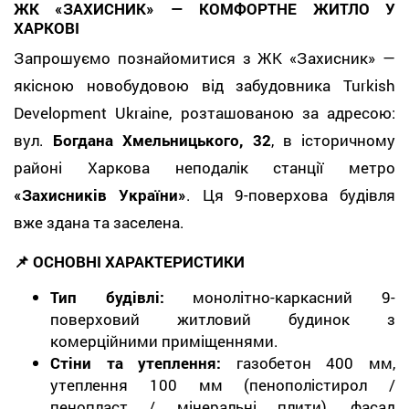
ЖК «ЗАХИСНИК» — КОМФОРТНЕ ЖИТЛО У
ХАРКОВІ
Запрошуємо познайомитися з ЖК «Захисник» —
якісною новобудовою від забудовника Turkish
Development Ukraine, розташованою за адресою:
вул.
Богдана Хмельницького, 32
, в історичному
районі Харкова неподалік станції метро
«Захисників України»
. Ця 9-поверхова будівля
вже здана та заселена.
📌 ОСНОВНІ ХАРАКТЕРИСТИКИ
Тип будівлі:
монолітно-каркасний 9-
поверховий житловий будинок з
комерційними приміщеннями.
Стіни та утеплення:
газобетон 400 мм,
утеплення 100 мм (пенополістирол /
пенопласт / мінеральні плити), фасад