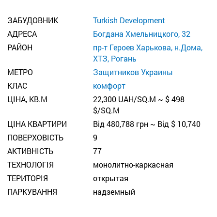
ЗАБУДОВНИК
Turkish Development
АДРЕСА
Богдана Хмельницкого, 32
РАЙОН
пр-т Героев Харькова, н.Дома,
ХТЗ, Рогань
МЕТРО
Защитников Украины
КЛАС
комфорт
ЦІНА, КВ.М
22,300 UAH/SQ.M ~ $ 498
$/SQ.M
ЦІНА КВАРТИРИ
Від 480,788 грн ~ Від $ 10,740
ПОВЕРХОВІСТЬ
9
АКТИВНІСТЬ
77
ТЕХНОЛОГІЯ
монолитно-каркасная
ТЕРИТОРІЯ
открытая
ПАРКУВАННЯ
надземный