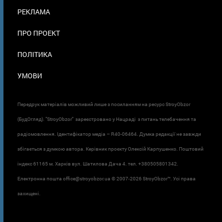
ПОДВАЛЕ
РЕКЛАМА
ПРО ПРОЕКТ
ПОЛІТИКА
УМОВИ
Передрук матеріалів можливий лише з посиланням на ресурс StroyObzor
(БудОгляд). "StroyObzor" зареєстровано у Нацраді з питань телебачення та
радіомовлення. Ідентифікатор медіа – R40-06464. Думка редакції не завжди
збігається з думкою автора. Керівник проєкту Олексій Карпушенко. Поштовий
індекс 61165 м. Харків вул. Шатилова Дача 4. тел. +380505801342.
Електронна пошта office@stroyobzor.ua © 2007-
2026 StroyObzor™. Усі права
захищені.