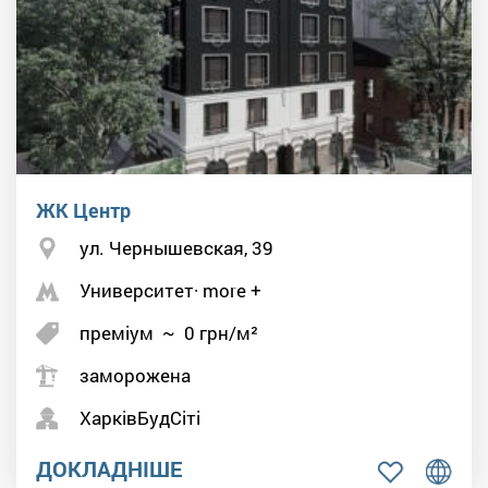
ЖК Центр
ул. Чернышевская, 39
Университет· more +
преміум
~
0
грн/м²
заморожена
ХарківБудСіті
ДОКЛАДНІШЕ