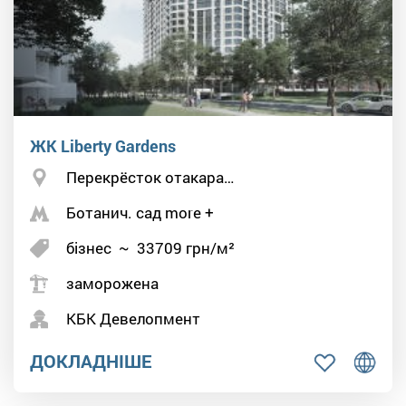
ЖК Liberty Gardens
Перекрёсток отакара…
Ботанич. сад more +
бізнес
~
33709
грн/м²
заморожена
КБК Девелопмент
ДОКЛАДНІШЕ