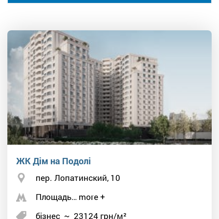
ЖК Дім на Подолі
пер. Лопатинский, 10
Площадь… more +
бізнес
~
23124
грн/м²