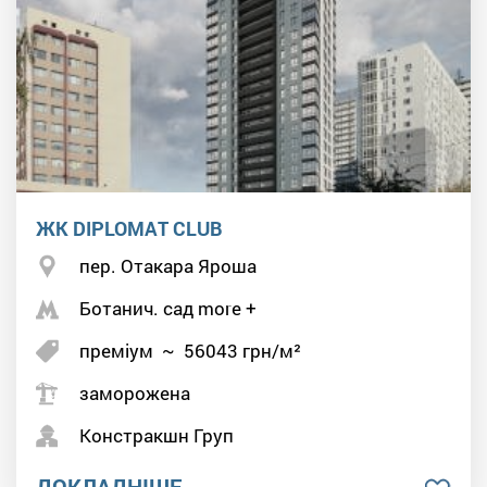
ЖК DIPLOMAT CLUB
пер. Отакара Яроша
Ботанич. сад more +
преміум
~
56043
грн/м²
заморожена
Констракшн Груп
ДОКЛАДНІШЕ