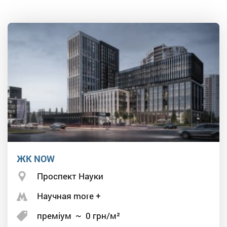
ЖК NOW
Проспект Науки
Научная more +
преміум
~
0
грн/м²