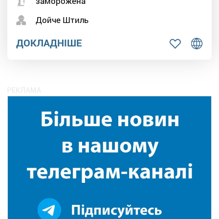
заморожена
Дойче Штиль
ДОКЛАДНІШЕ