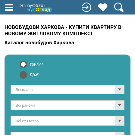
Перейти
до
основного
вмісту
НОВОБУДОВИ ХАРКОВА - КУПИТИ КВАРТИРУ В
НОВОМУ ЖИТЛОВОМУ КОМПЛЕКСІ
Каталог новобудов Харкова
грн/м²
$/м²
Всі класи
Всі райони
Всі ст.метро