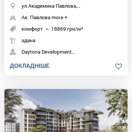
ул.Академика Павлова,…
Ак. Павлова more +
комфорт
~
18869
грн/м²
здана
Daytona Development…
ДОКЛАДНІШЕ