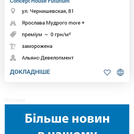
Concept House Futurium
ул. Чернишевская, 81
Ярослава Мудрого more +
преміум
~
0
грн/м²
заморожена
Альянс-Девелопмент
ДОКЛАДНІШЕ