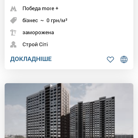
Победа more +
бізнес
~
0
грн/м²
заморожена
Строй Сіті
ДОКЛАДНІШЕ