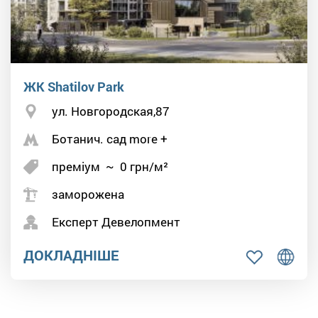
ЖК Shatilov Park
ул. Новгородская,87
Ботанич. сад more +
преміум
~
0
грн/м²
заморожена
Експерт Девелопмент
ДОКЛАДНІШЕ