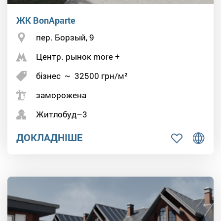
ЖК BonAparte
пер. Борзый, 9
Центр. рынок more +
бізнес
~
32500
грн/м²
заморожена
Житлобуд–3
ДОКЛАДНІШЕ