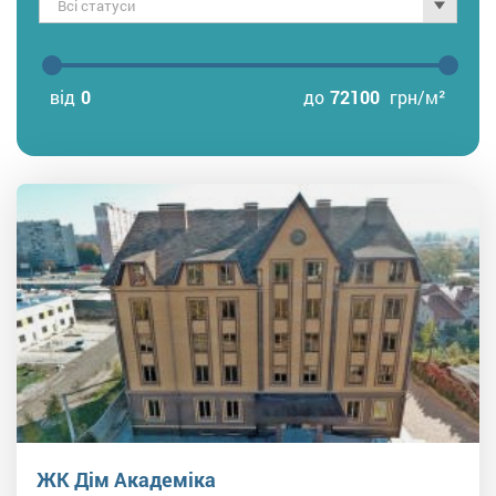
Всі статуси
від
0
до
72100
грн/м²
ЖК Дім Академіка