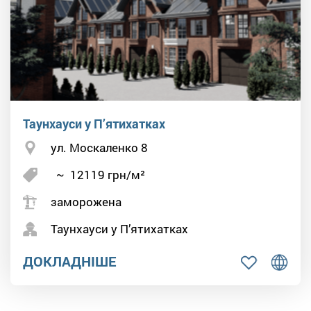
Таунхауси у П’ятихатках
ул. Москаленко 8
~
12119
грн/м²
заморожена
Таунхауси у П’ятихатках
ДОКЛАДНІШЕ