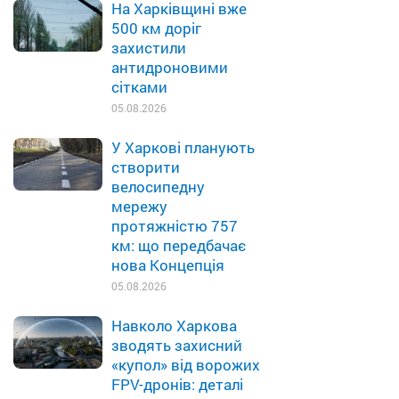
На Харківщині вже
500 км доріг
захистили
антидроновими
сітками
05.08.2026
У Харкові планують
створити
велосипедну
мережу
протяжністю 757
км: що передбачає
нова Концепція
05.08.2026
Навколо Харкова
зводять захисний
«купол» від ворожих
FPV-дронів: деталі