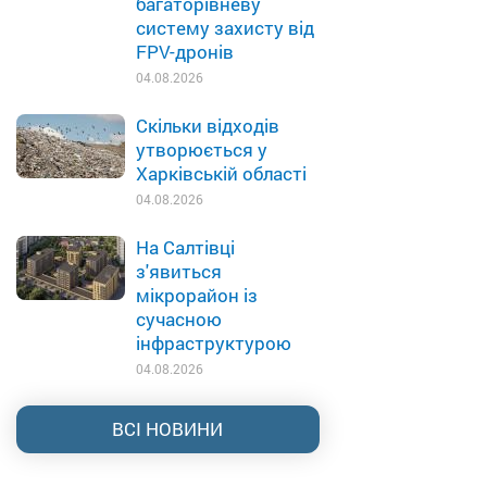
багаторівневу
систему захисту від
FPV-дронів
04.08.2026
Скільки відходів
утворюється у
Харківській області
04.08.2026
На Салтівці
з'явиться
мікрорайон із
сучасною
інфраструктурою
04.08.2026
ВСІ НОВИНИ