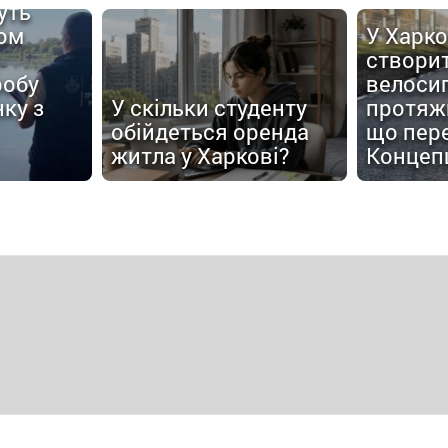
уть
ом
У Харко
створи
робу
велоси
ку з
У скільки студенту
протяжн
обійдеться оренда
що пер
житла у Харкові?
Концеп