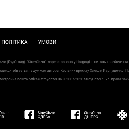
ПОЛІТИКА
УМОВИ
zor (БудОгляд). "StroyObzor" зареєстровано у Нацраді з питань телебачення 
 завжди збігається з думкою автора. Керівник проєкту Олексій Карпушенко. 
лектронна пошта office@stroyobzor.ua © 2007-
2026 StroyObzor™. Усі права зах
Obzor
StroyObzor
StroyObzor
ІВ
ОДЕСА
ДНІПРО