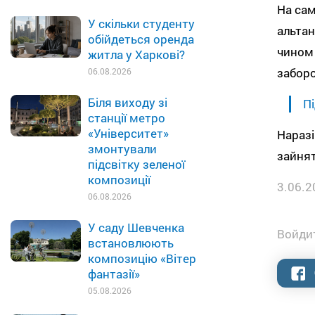
На сам
У скільки студенту
альтан
обійдеться оренда
чином 
житла у Харкові?
заборо
06.08.2026
Біля виходу зі
Пі
станції метро
«Університет»
Наразі
змонтували
зайнят
підсвітку зеленої
композиції
3.06.2
06.08.2026
У саду Шевченка
Войдит
встановлюють
композицію «Вітер
фантазії»
05.08.2026