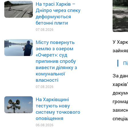
На трасі Харків –
Дніпро через спеку
деформуються
бетонні плити
07.08.2026
У Харк
Місту повернуть
землю з озером
зайняв
«Очерет»: суд
припинив спробу
Пі
вивести ділянку з
комунальної
За дан
власності
харків
07.08.2026
докуме
На Харківщині
громад
тестують нову
захисн
систему точкового
оповіщення
спеціа
06.08.2026