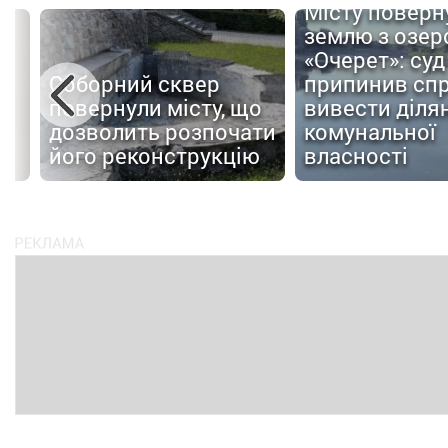
Місту поверн
землю з озер
«Очерет»: суд
Соборний сквер
припинив сп
повернули місту, що
вивести ділян
дозволить розпочати
комунальної
ів
його реконструкцію
власності