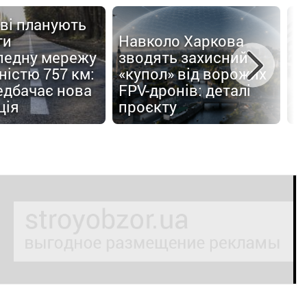
ві планують
ти
Навколо Харкова
педну мережу
зводять захисний
С
істю 757 км:
«купол» від ворожих
п
едбачає нова
FPV-дронів: деталі
б
ція
проєкту
п