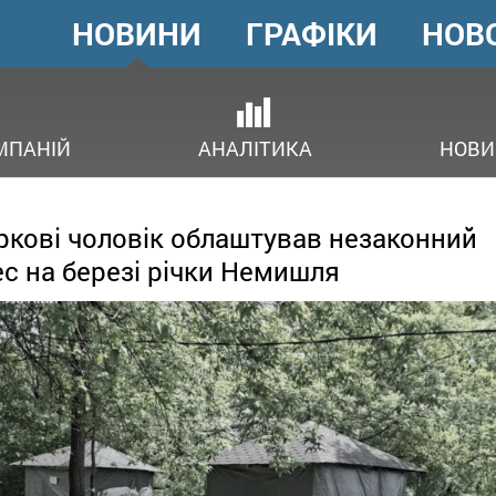
НОВИНИ
ГРАФІКИ
НОВ
ГОЛОВНЕ
МЕНЮ
В
МПАНІЙ
АНАЛІТИКА
НОВИ
ркові чоловік облаштував незаконний
ес на березі річки Немишля