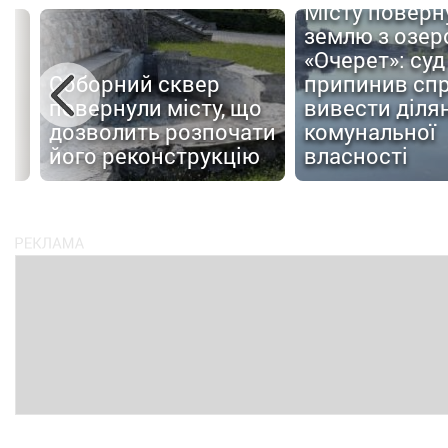
Місту поверн
землю з озер
«Очерет»: суд
Соборний сквер
припинив сп
повернули місту, що
вивести ділян
дозволить розпочати
комунальної
ів
його реконструкцію
власності