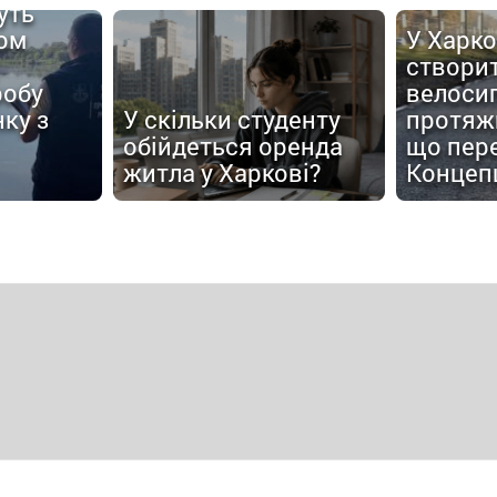
уть
ом
У Харко
створи
робу
велоси
ку з
У скільки студенту
протяжн
обійдеться оренда
що пер
житла у Харкові?
Концеп