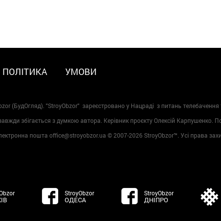
ПОЛІТИКА
УМОВИ
zor (БудОгляд). "StroyObzor" зареєстровано у Нацраді з питань телебачення 
 завжди збігається з думкою автора. Керівник проєкту Олексій Карпушенко. 
лектронна пошта office@stroyobzor.ua © 2007-
2026 StroyObzor™. Усі права зах
Obzor
StroyObzor
StroyObzor
ІВ
ОДЕСА
ДНІПРО