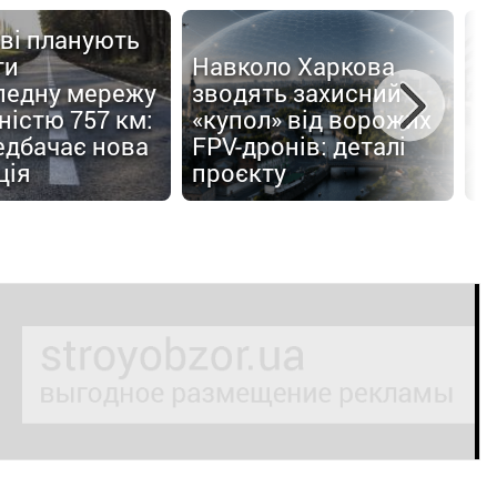
ві планують
ти
Навколо Харкова
педну мережу
зводять захисний
С
істю 757 км:
«купол» від ворожих
п
едбачає нова
FPV-дронів: деталі
б
ція
проєкту
п