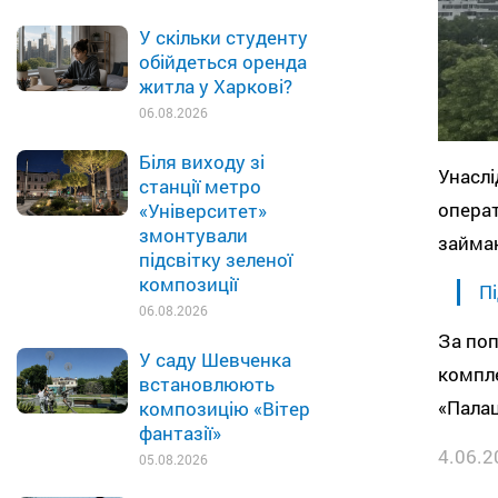
У скільки студенту
обійдеться оренда
житла у Харкові?
06.08.2026
Біля виходу зі
Унаслі
станції метро
операт
«Університет»
змонтували
займа
підсвітку зеленої
композиції
Пі
06.08.2026
За поп
У саду Шевченка
компле
встановлюють
«Палац
композицію «Вітер
фантазії»
4.06.2
05.08.2026