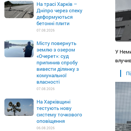
На трасі Харків –
Дніпро через спеку
деформуються
бетонні плити
07.08.2026
Місту повернуть
землю з озером
У Нем
«Очерет»: суд
влучив
припинив спробу
вивести ділянку з
Пі
комунальної
власності
07.08.2026
На Харківщині
тестують нову
систему точкового
оповіщення
06.08.2026