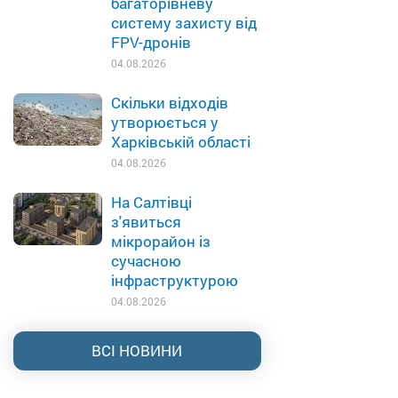
багаторівневу
систему захисту від
FPV-дронів
04.08.2026
Скільки відходів
утворюється у
Харківській області
04.08.2026
На Салтівці
з'явиться
мікрорайон із
сучасною
інфраструктурою
04.08.2026
ВСІ НОВИНИ