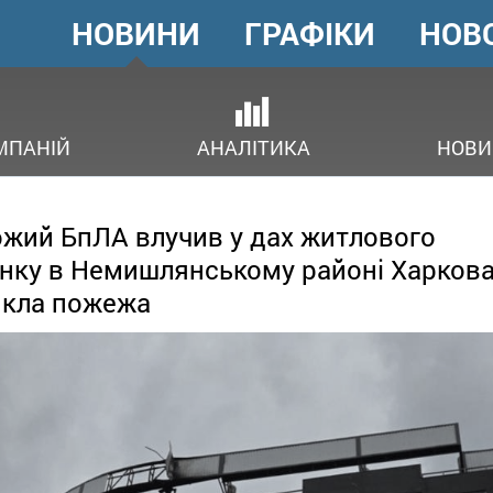
НОВИНИ
ГРАФІКИ
НОВ
ГОЛОВНЕ
МЕНЮ
В
МПАНІЙ
АНАЛІТИКА
НОВИ
жий БпЛА влучив у дах житлового
нку в Немишлянському районі Харкова
икла пожежа