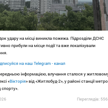
док удару на місці виникла пожежа. Підрозділи ДСНС
ивно прибули на місце події та вже локалізували
ння.
дписуйся на наш Telegram - канал
ередньою інформацією, влучання сталося у житловом
ксі «
Вікторія
» від «Житлобуд-2», у районі станції метро
 спорту».
026
Переглядів: 556