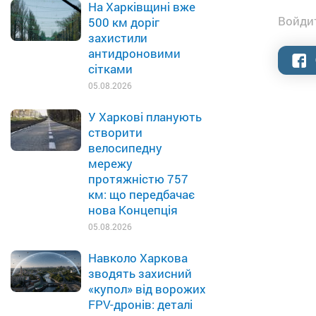
На Харківщині вже
Войдит
500 км доріг
захистили
антидроновими
сітками
05.08.2026
У Харкові планують
створити
велосипедну
мережу
протяжністю 757
км: що передбачає
нова Концепція
05.08.2026
Навколо Харкова
зводять захисний
«купол» від ворожих
FPV-дронів: деталі