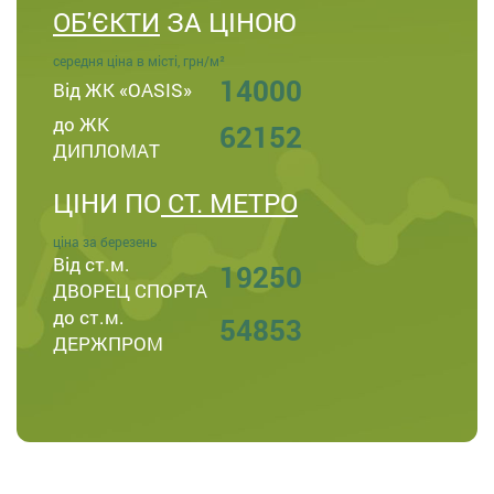
ОБ'ЄКТИ
ЗА ЦІНОЮ
середня ціна в місті, грн/м²
14000
Від ЖК «OASIS»
до ЖК
62152
ДИПЛОМАТ
ЦІНИ ПО
СТ. МЕТРО
ціна за березень
Від ст.м.
19250
ДВОРЕЦ СПОРТА
до ст.м.
54853
ДЕРЖПРОМ