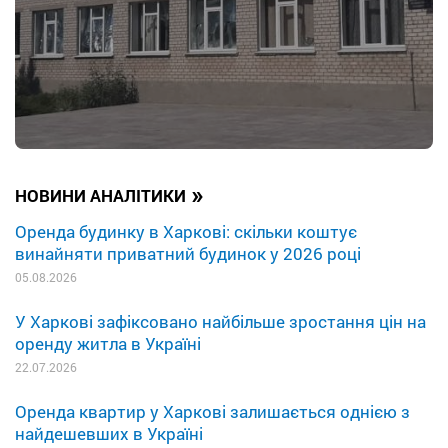
»
НОВИНИ АНАЛІТИКИ
Оренда будинку в Харкові: скільки коштує
винайняти приватний будинок у 2026 році
05.08.2026
У Харкові зафіксовано найбільше зростання цін на
оренду житла в Україні
22.07.2026
Оренда квартир у Харкові залишається однією з
найдешевших в Україні