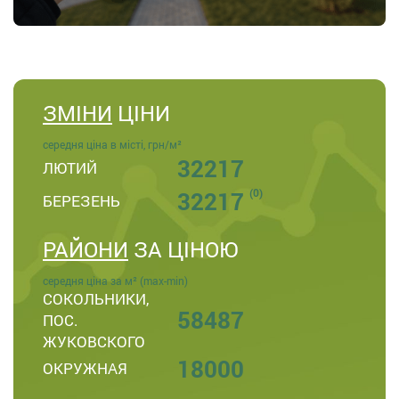
ЗМІНИ
ЦІНИ
середня ціна в місті, грн/м²
32217
ЛЮТИЙ
(0)
32217
БЕРЕЗЕНЬ
РАЙОНИ
ЗА ЦІНОЮ
середня ціна за м² (max-min)
СОКОЛЬНИКИ,
58487
ПОС.
ЖУКОВСКОГО
18000
ОКРУЖНАЯ