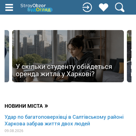
Перейти
до
основного
вмісту
У
в
в
У скільки студенту обійдеться
п
оренда житла у Харкові?
п
»
НОВИНИ МІСТА
Удар по багатоповерхівці в Салтівському районі
Харкова забрав життя двох людей
09.08.2026