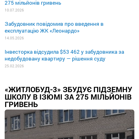
275 мільйонів гривень
10.07.2026
Забудовник повідомив про введення в
експлуатацію ЖК «Леонардо»
14.05.2026
Інвесторка відсудила $53 462 у забудовника за
недобудовану квартиру — рішення суду
25.02.2026
«ЖИТЛОБУД-3» ЗБУДУЄ ПІДЗЕМНУ
ШКОЛУ В ІЗЮМІ ЗА 275 МІЛЬЙОНІВ
ГРИВЕНЬ