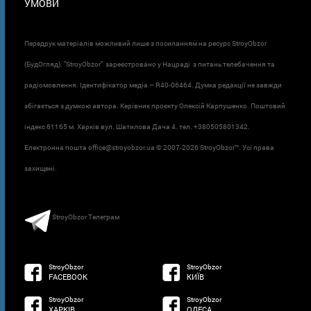
УМОВИ
Передрук матеріалів можливий лише з посиланням на ресурс StroyObzor
(БудОгляд). "StroyObzor" зареєстровано у Нацраді з питань телебачення та
радіомовлення. Ідентифікатор медіа – R40-06464. Думка редакції не завжди
збігається з думкою автора. Керівник проєкту Олексій Карпушенко. Поштовий
індекс 61165 м. Харків вул. Шатилова Дача 4. тел. +380505801342.
Електронна пошта office@stroyobzor.ua © 2007-
2026 StroyObzor™. Усі права
захищені.
StroyObzor Телеграм
StroyObzor
StroyObzor
FACEBOOK
КИЇВ
StroyObzor
StroyObzor
ХАРКІВ
ОДЕСА