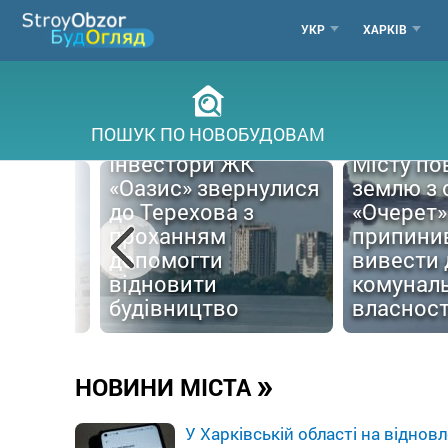
Перейти
МЕНЮ
УКР
ХАРКІВ
до
основного
ГОРОДО
вмісту
ПОШУК ПО НОВОБУДОВАМ
Інвестори ЖК
Місту по
«Оазис» звернулися
землю з 
до Терехова з
«Очерет»
 нового
проханням
припини
 що
допомогти
вивести 
я на
відновити
комуналь
ику
будівництво
власност
»
НОВИНИ МІСТА
У Харківській області на відно