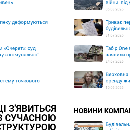
ривень
війни: пі
05.08.2026
 спеку деформуються
Триває пе
будівельно
31.07.2026
м «Очерет»: суд
Табір One
ку з комунальної
заявили п
24.07.2026
Верховна 
истему точкового
оренду жи
10.06.2026
ЦІ З'ЯВИТЬСЯ
НОВИНИ КОМПА
З СУЧАСНОЮ
СТРУКТУРОЮ
Будівельн