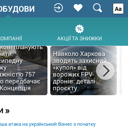
ОБУДОВИ
Аа
КОМПАНІЇ
АКЦІЇ ТА ЗНИЖКИ
кові планують
рити
Навколо Харкова
сипедну
зводять захисний
жу
«купол» від
С
яжністю 757
ворожих FPV-
п
що передбачає
дронів: деталі
б
 Концепція
проєкту
п
»
И
ша атака на український бізнес з початку