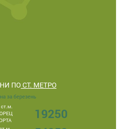
ІНИ ПО
СТ. МЕТРО
іна за березень
 ст.м.
19250
ОРЕЦ
ОРТА
ст.м.