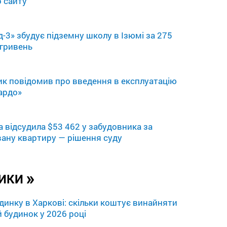
о сайту
-3» збудує підземну школу в Ізюмі за 275
 гривень
к повідомив про введення в експлуатацію
ардо»
а відсудила $53 462 у забудовника за
ану квартиру — рішення суду
»
ТИКИ
динку в Харкові: скільки коштує винайняти
 будинок у 2026 році