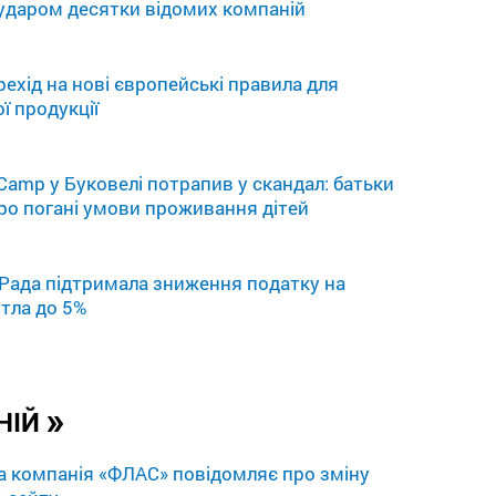
д ударом десятки відомих компаній
рехід на нові європейські правила для
ї продукції
 Camp у Буковелі потрапив у скандал: батьки
ро погані умови проживання дітей
Рада підтримала зниження податку на
тла до 5%
»
НІЙ
а компанія «ФЛАС» повідомляє про зміну