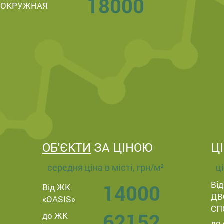
18000
ОКРУЖНАЯ
ОБ'ЄКТИ
ЗА ЦІНОЮ
Ц
середня ціна в місті, грн/м²
ц
Від
14000
Від ЖК
ДВ
«OASIS»
СП
62152
до ЖК
до 