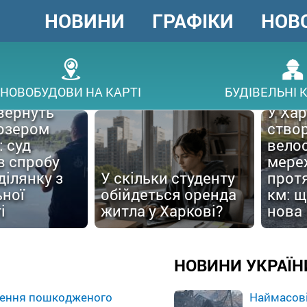
НОВИНИ
ГРАФІКИ
НОВ
ГОЛОВНЕ
МЕНЮ
В
НОВОБУДОВИ НА КАРТІ
БУДІВЕЛЬНІ 
вернуть
У Хар
озером
ство
: суд
вело
в спробу
мере
ділянку з
У скільки студенту
прот
ної
обійдеться оренда
км: 
і
житла у Харкові?
нова
НОВИНИ УКРАЇН
влення пошкодженого
Наймасові