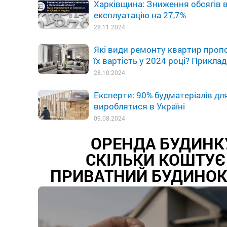
Харківщина: Зниження обсягів 
експлуатацію на 27,7%
28.11.2024
Які види ремонту квартир пропо
їх вартість у 2024 році? Приклад
28.10.2024
Експерти: 90% будматеріалів дл
вироблятися в Україні
09.08.2024
ОРЕНДА БУДИНКУ
СКІЛЬКИ КОШТУЄ
ПРИВАТНИЙ БУДИНОК 