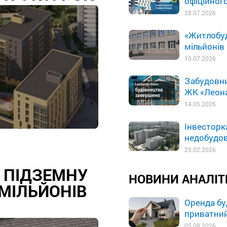
офіційног
28.07.2026
«Житлобуд
мільйонів
10.07.2026
Забудовни
ЖК «Леон
14.05.2026
Інвесторк
недобудов
25.02.2026
 ПІДЗЕМНУ
НОВИНИ АНАЛІ
 МІЛЬЙОНІВ
Оренда бу
приватний
05.08.2026