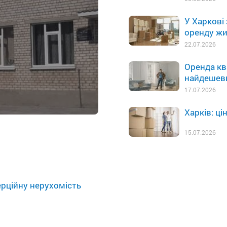
У Харкові
оренду жи
22.07.2026
Оренда кв
найдешевш
17.07.2026
Харків: ці
15.07.2026
ерційну нерухомість