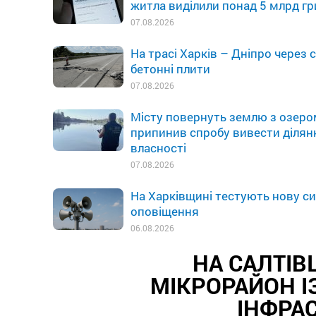
житла виділили понад 5 млрд г
07.08.2026
На трасі Харків – Дніпро через
бетонні плити
07.08.2026
Місту повернуть землю з озеро
припинив спробу вивести ділян
власності
07.08.2026
На Харківщині тестують нову с
оповіщення
06.08.2026
НА САЛТІВ
МІКРОРАЙОН І
ІНФРА