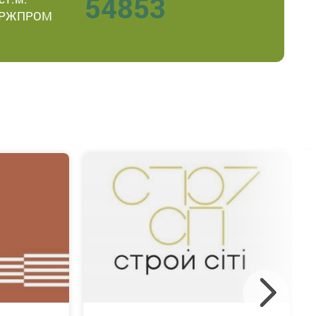
54853
РЖПРОМ