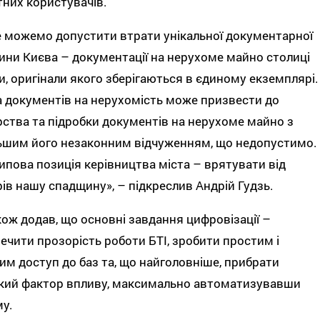
них користувачів.
 можемо допустити втрати унікальної документарної
ни Києва – документації на нерухоме майно столиці
и, оригінали якого зберігаються в єдиному екземплярі.
 документів на нерухомість може призвести до
ства та підробки документів на нерухоме майно з
ьшим його незаконним відчуженням, що недопустимо.
пова позиція керівництва міста – врятувати від
ів нашу спадщину», – підкреслив Андрій Гудзь.
кож додав, що основні завдання цифровізації –
ечити прозорість роботи БТІ, зробити простим і
м доступ до баз та, що найголовніше, прибрати
кий фактор впливу, максимально автоматизувавши
у.