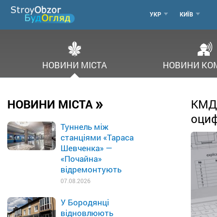
Перейти
МЕНЮ
УКР
КИЇВ
до
основного
ГОРОД
вмісту
НОВИНИ МІСТА
НОВИНИ КО
»
НОВИНИ МІСТА
КМДА
оци
Туннель між
станціями «Тараса
Шевченка» —
«Почайна»
відремонтують
07.08.2026
У Бородянці
відновлюють