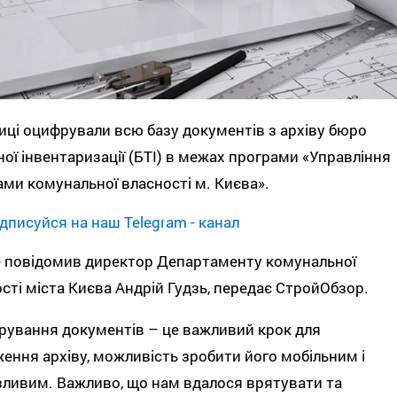
иці оцифрували всю базу документів з архіву бюро
ної інвентаризації (БТІ) в межах програми «Управління
ами комунальної власності м. Києва».
дписуйся на наш Telegram - канал
е повідомив директор Департаменту комунальної
сті міста Києва Андрій Гудзь, передає СтройОбзор.
ування документів – це важливий крок для
ення архіву, можливість зробити його мобільним і
ливим. Важливо, що нам вдалося врятувати та