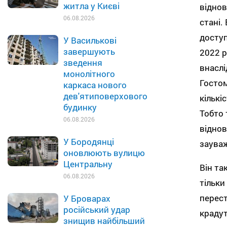
житла у Києві
віднов
06.08.2026
стані.
доступ
У Василькові
завершують
2022 р
зведення
внаслі
монолітного
Гостом
каркаса нового
дев'ятиповерхового
кількі
будинку
Тобто 
06.08.2026
віднов
У Бородянці
зауваж
оновлюють вулицю
Центральну
Він та
06.08.2026
тільки
перест
У Броварах
російський удар
крадут
знищив найбільший