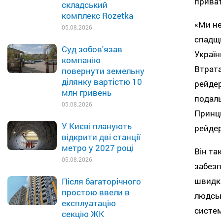
приват
складський
комплекс Rozetka
«Ми не
05.08.2026
спадщи
Суд зобов'язав
Україн
компанію
Втрата
повернути земельну
ділянку вартістю 10
рейдер
млн гривень
подал
05.08.2026
Принци
У Києві планують
рейдер
відкрити дві станції
метро у 2027 році
Він та
05.08.2026
забезп
швидки
Після багаторічного
простою ввели в
людсь
експлуатацію
систем
секцію ЖК