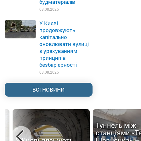
будматеріалів
03.08.2026
У Києві
продовжують
капітально
оновлювати вулиці
з урахуванням
принципів
безбар'єрності
03.08.2026
ВСІ НОВИНИ
Туннель між
ти
станціями «Т
У Києві планують
Шевченка» —