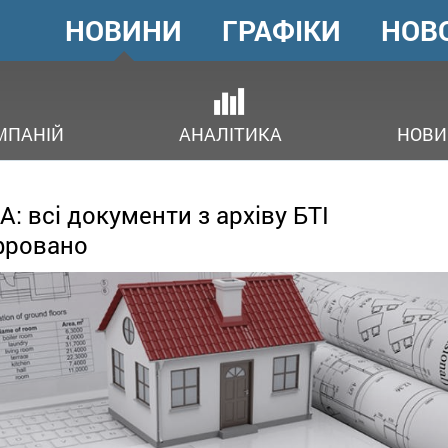
НОВИНИ
ГРАФІКИ
НОВ
ГОЛОВНЕ
МЕНЮ
ОВ
МПАНІЙ
АНАЛІТИКА
НОВИ
: всі документи з архіву БТІ
фровано