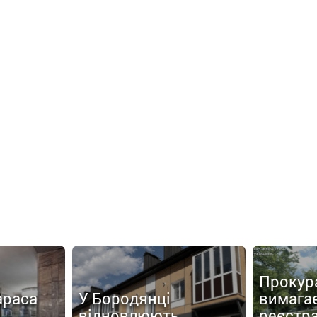
Прокур
араса
У Бородянці
вимага
відновлюють
реєстр