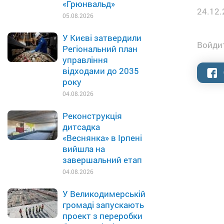
«Грюнвальд»
24.12.
05.08.2026
У Києві затвердили
Войдит
Регіональний план
управління
відходами до 2035
року
04.08.2026
Реконструкція
дитсадка
«Веснянка» в Ірпені
вийшла на
завершальний етап
04.08.2026
У Великодимерській
громаді запускають
проект з переробки