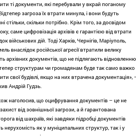
ити ті документи, які перебували у вкрай поганому
 Відтепер загроза їх втрати минула, і вони будуть
ні стільки, скільки потрібно. Крім того, за досвідом
оку, саме цифровізація архівів є гарантією від втрати
док військових дій. Тоді Харків, Чернігів, Маріуполь,
ель внаслідок російської агресії втратили велику
сть архівних документів, що не підлягають відновленню
тепер структурам чи громадянам буде так само важко
ити свої будівлі, якщо на них втрачена документація», 
ив Андрій Гудзь.
кож наголосив, що оцифрування документів – це не
 захист від зовнішньої загрози, а й гарантована
орога від шахраїв, які завдяки підробці документів
ь нерухомість як у муніципальних структур, так і у