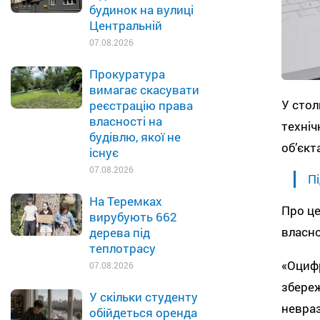
будинок на вулиці
Центральній
07.08.2026
Прокуратура
вимагає скасувати
У стол
реєстрацію права
власності на
техніч
будівлю, якої не
об’єкт
існує
07.08.2026
Пі
На Теремках
Про ц
вирубують 662
власно
дерева під
теплотрасу
«Оцифр
07.08.2026
збереж
У скільки студенту
невраз
обійдеться оренда