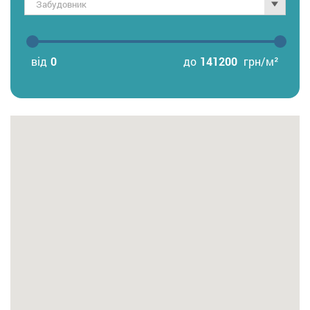
Забудовник
від
0
до
141200
грн/м²