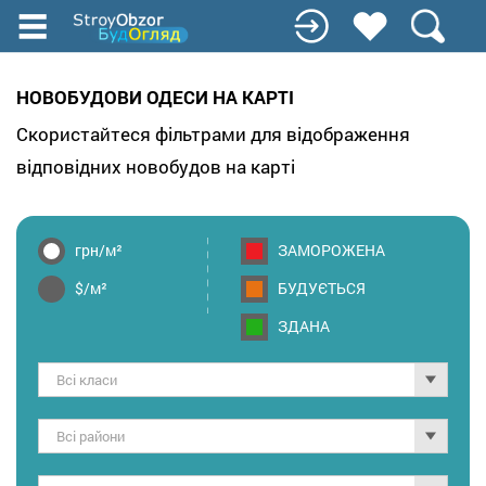
Перейти
до
основного
вмісту
НОВОБУДОВИ ОДЕСИ НА КАРТІ
Скористайтеся фільтрами для відображення
відповідних новобудов на карті
грн/м²
ЗАМОРОЖЕНА
$/м²
БУДУЄТЬСЯ
ЗДАНА
Всі класи
Всі райони