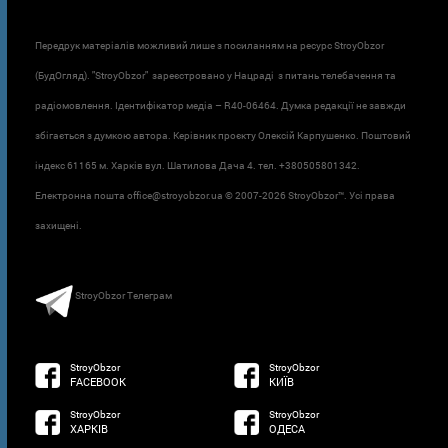
Передрук матеріалів можливий лише з посиланням на ресурс StroyObzor
(БудОгляд). "StroyObzor" зареєстровано у Нацраді з питань телебачення та
радіомовлення. Ідентифікатор медіа – R40-06464. Думка редакції не завжди
збігається з думкою автора. Керівник проєкту Олексій Карпушенко. Поштовий
індекс 61165 м. Харків вул. Шатилова Дача 4. тел. +380505801342.
Електронна пошта office@stroyobzor.ua © 2007-
2026 StroyObzor™. Усі права
захищені.
StroyObzor Телеграм
StroyObzor
StroyObzor
FACEBOOK
КИЇВ
StroyObzor
StroyObzor
ХАРКІВ
ОДЕСА