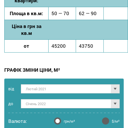
квартири:
Площа в кв.м:
50 — 70
62 — 90
Ціна в грн за
кв.м
от
45200
43750
ГРАФІК ЗМІНИ ЦІНИ, М²
від
Лютий 2021
до
Січень 2022
Валюта:
грн/м²
$/м²