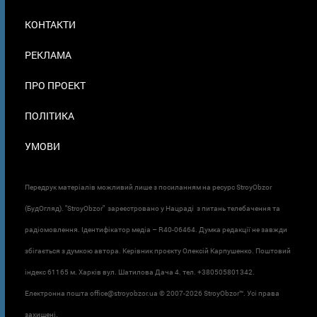
МЕНЮ
КОНТАКТИ
В
ПОДВАЛЕ
РЕКЛАМА
ПРО ПРОЕКТ
ПОЛІТИКА
УМОВИ
Передрук матеріалів можливий лише з посиланням на ресурс StroyObzor
(БудОгляд). "StroyObzor" зареєстровано у Нацраді з питань телебачення та
радіомовлення. Ідентифікатор медіа – R40-06464. Думка редакції не завжди
збігається з думкою автора. Керівник проєкту Олексій Карпушенко. Поштовий
індекс 61165 м. Харків вул. Шатилова Дача 4. тел. +380505801342.
Електронна пошта office@stroyobzor.ua © 2007-
2026 StroyObzor™. Усі права
захищені.