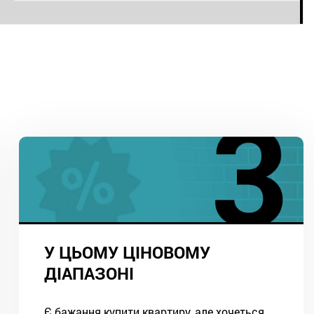
У ЦЬОМУ ЦІНОВОМУ
ДІАПАЗОНІ
Є бажання купити квартиру, але хочеться