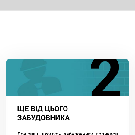
ЩЕ ВІД ЦЬОГО
ЗАБУДОВНИКА
Довіряєш якомусь забудовнику, подивися