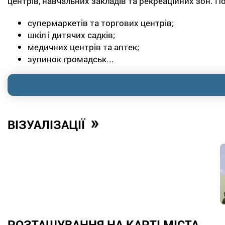
центрів, навчальних закладів та рекреаційних зон. 
супермаркетів та торгових центрів;
шкіл і дитячих садків;
медичних центрів та аптек;
зупинок громадськ...
»
ВІЗУАЛІЗАЦІЇ
РОЗТАШУВАННЯ НА КАРТІ МІСТА