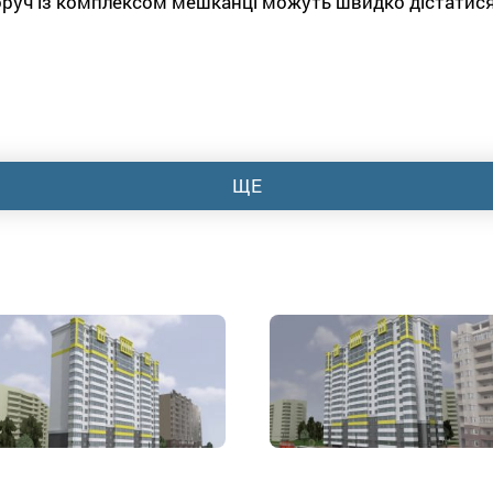
Поруч із комплексом мешканці можуть швидко дістатися
ЩЕ