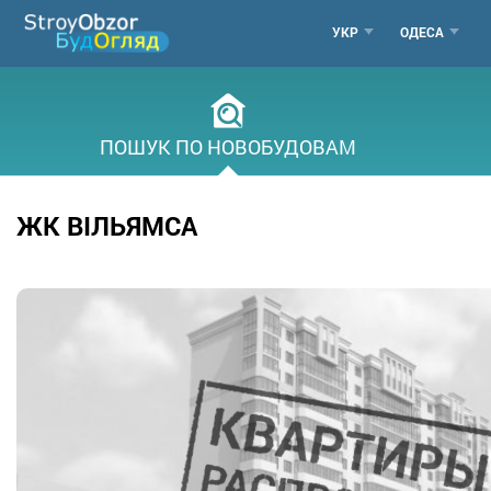
Перейти
МЕНЮ
УКР
ОДЕСА
до
основного
ГОРОДО
вмісту
ПОШУК ПО НОВОБУДОВАМ
ЖК ВІЛЬЯМСА