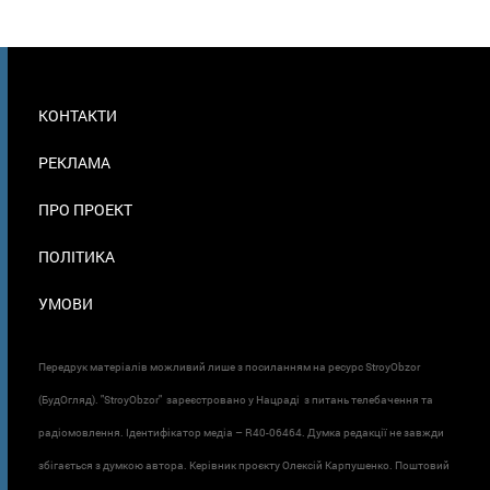
МЕНЮ
КОНТАКТИ
В
ПОДВАЛЕ
РЕКЛАМА
ПРО ПРОЕКТ
ПОЛІТИКА
УМОВИ
Передрук матеріалів можливий лише з посиланням на ресурс StroyObzor
(БудОгляд). "StroyObzor" зареєстровано у Нацраді з питань телебачення та
радіомовлення. Ідентифікатор медіа – R40-06464. Думка редакції не завжди
збігається з думкою автора. Керівник проєкту Олексій Карпушенко. Поштовий