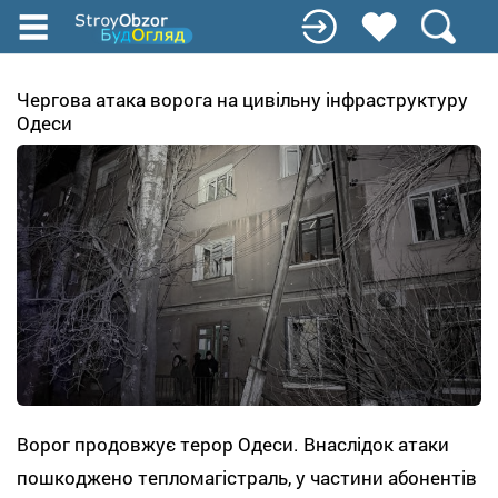
Перейти
до
основного
вмісту
Чергова атака ворога на цивільну інфраструктуру
Одеси
Ворог продовжує терор Одеси. Внаслідок атаки
пошкоджено тепломагістраль, у частини абонентів