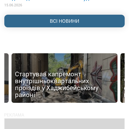
15.06.2026
ВСІ НОВИНИ
Стартував капремонт
внутрішньоквартальних
Ч
 з
проїздів у Хаджибейському
с
районі
н