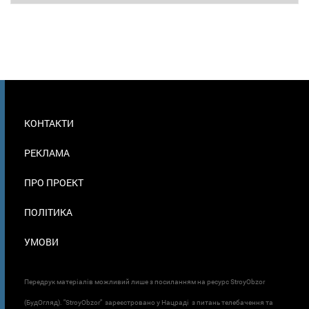
МЕНЮ
КОНТАКТИ
В
ПОДВАЛЕ
РЕКЛАМА
ПРО ПРОЕКТ
ПОЛІТИКА
УМОВИ
Передрук матеріалів можливий лише з посиланням на ресурс StroyObzor
(БудОгляд). "StroyObzor" зареєстровано у Нацраді з питань телебачення та