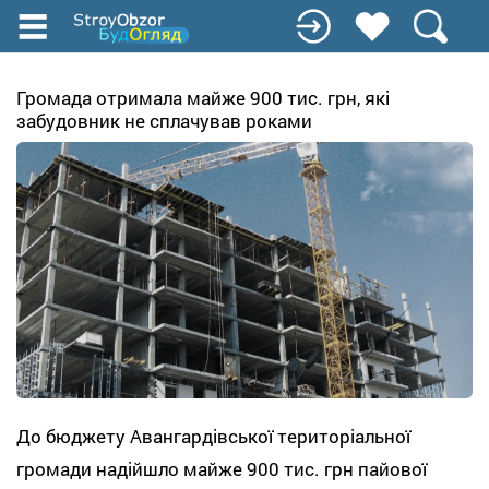
Перейти
до
основного
вмісту
Громада отримала майже 900 тис. грн, які
забудовник не сплачував роками
До бюджету Авангардівської територіальної
громади надійшло майже 900 тис. грн пайової