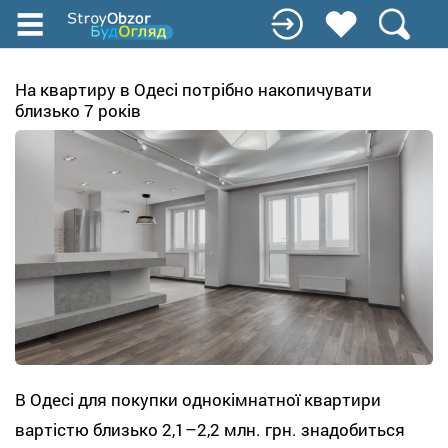
Перейти
до
основного
вмісту
На квартиру в Одесі потрібно накопичувати
близько 7 років
В Одесі для покупки однокімнатної квартири
вартістю близько 2,1–2,2 млн. грн. знадобиться