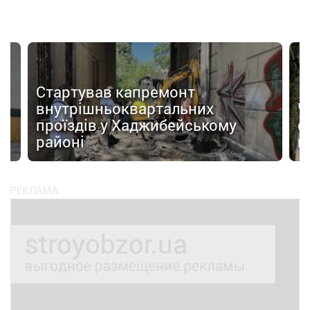
Стартував капремонт
внутрішньоквартальних
Ч
 з
проїздів у Хаджибейському
с
районі
н