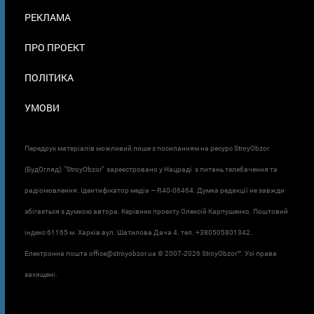
ПОДВАЛЕ
РЕКЛАМА
ПРО ПРОЕКТ
ПОЛІТИКА
УМОВИ
Передрук матеріалів можливий лише з посиланням на ресурс StroyObzor
(БудОгляд). "StroyObzor" зареєстровано у Нацраді з питань телебачення та
радіомовлення. Ідентифікатор медіа – R40-06464. Думка редакції не завжди
збігається з думкою автора. Керівник проєкту Олексій Карпушенко. Поштовий
індекс 61165 м. Харків вул. Шатилова Дача 4. тел. +380505801342.
Електронна пошта office@stroyobzor.ua © 2007-
2026 StroyObzor™. Усі права
захищені.