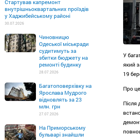
Стартував капремонт
внутрішньоквартальних проїздів
у Хаджибейському районі
30.07.2026
Чиновницю
Одеської міськради
судитимуть за
У бага
збитки бюджету на
який з
ремонті будинку
28.07.2026
19 бер
Багатоповерхівку на
Про це
Ярослава Мудрого
відновлять за 23
Після 
млн. грн
встано
27.07.2026
демонт
На Приморському
повноц
бульварі знайшли