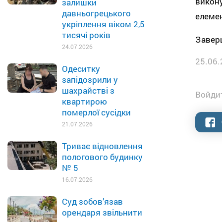
викону
залишки
давньогрецького
елеме
укріплення віком 2,5
тисячі років
Заверш
24.07.2026
25.06.
Одеситку
запідозрили у
шахрайстві з
Войдит
квартирою
померлої сусідки
21.07.2026
Триває відновлення
пологового будинку
№ 5
16.07.2026
Суд зобов’язав
орендаря звільнити