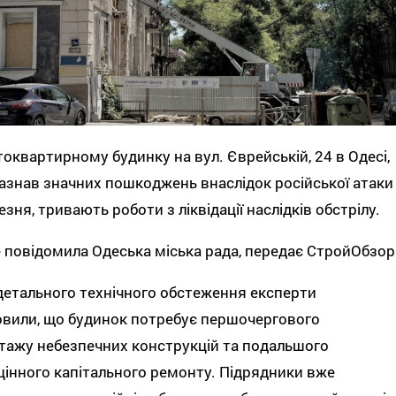
токвартирному будинку на вул. Єврейській, 24 в Одесі,
азнав значних пошкоджень внаслідок російської атаки
езня, тривають роботи з ліквідації наслідків обстрілу.
 повідомила Одеська міська рада, передає СтройОбзор
детального технічного обстеження експерти
вили, що будинок потребує першочергового
ажу небезпечних конструкцій та подальшого
інного капітального ремонту. Підрядники вже