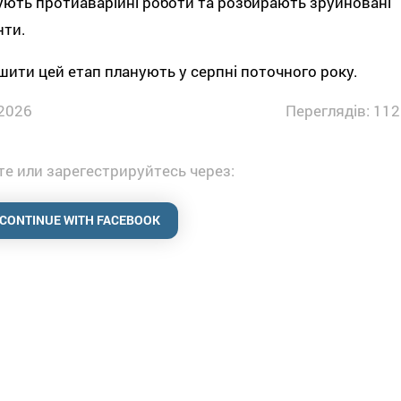
ють протиаварійні роботи та розбирають зруйновані
нти.
ити цей етап планують у серпні поточного року.
2026
Переглядів: 112
е или зарегестрируйтесь через:
CONTINUE WITH FACEBOOK