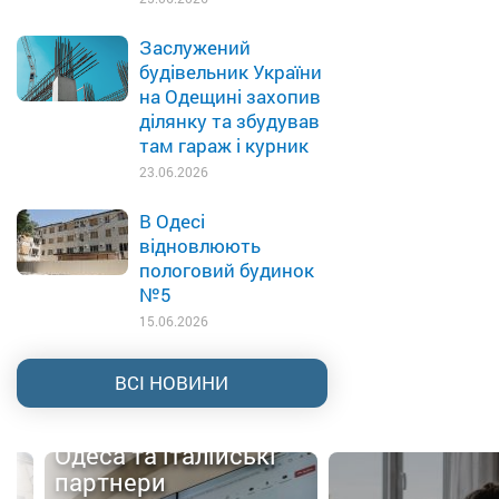
Заслужений
будівельник України
на Одещині захопив
ділянку та збудував
там гараж і курник
23.06.2026
В Одесі
відновлюють
пологовий будинок
№5
15.06.2026
ВСІ НОВИНИ
Одеса та італійські
партнери