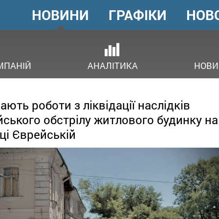
НОВИНИ
ГРАФІКИ
НОВ
ГОЛОВНЕ
МЕНЮ
В
МПАНІЙ
АНАЛІТИКА
НОВИ
ають роботи з ліквідації наслідків
йського обстрілу житлового будинку на
ці Єврейській