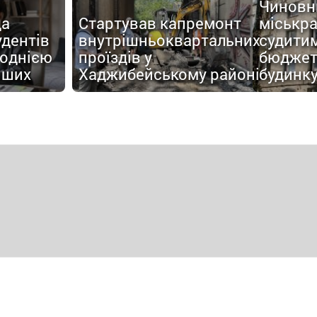
Чиновн
да
Стартував капремонт
міськр
удентів
внутрішньоквартальних
судитим
 однією
проїздів у
бюджет
іших
Хаджибейському районі
будинк