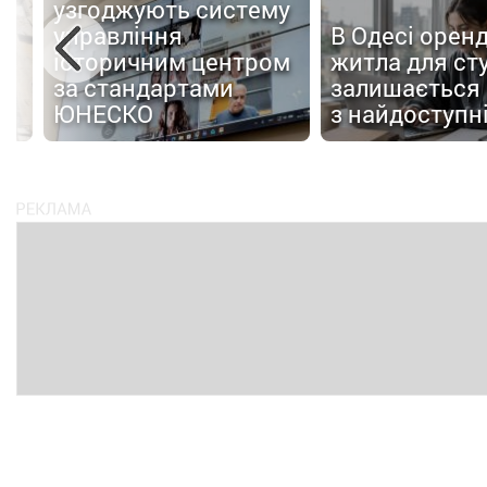
узгоджують систему
управління
В Одесі орен
х
історичним центром
житла для ст
у
за стандартами
залишається
й
ЮНЕСКО
з найдоступн