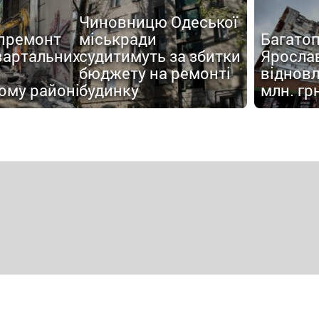
Чиновницю Одеської
апремонт
міськради
Багатоп
вартальних
судитимуть за збитки
Яросла
бюджету на ремонті
відновл
ому районі
будинку
млн. гр