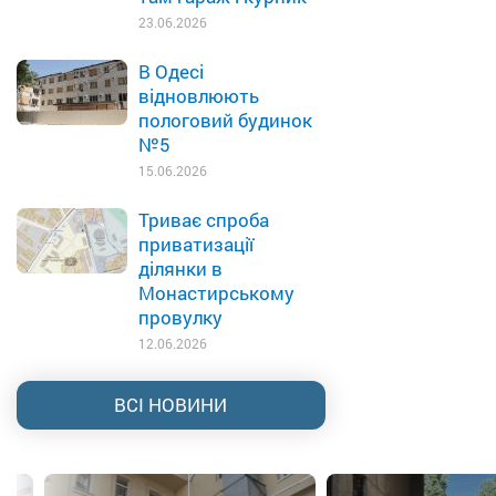
23.06.2026
В Одесі
відновлюють
пологовий будинок
№5
15.06.2026
Триває спроба
приватизації
ділянки в
Монастирському
провулку
12.06.2026
ВСІ НОВИНИ