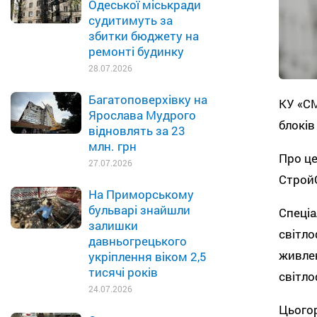
Одеської міськради
судитимуть за
збитки бюджету на
ремонті будинку
28.07.2026
Багатоповерхівку на
КУ «С
Ярослава Мудрого
блоків
відновлять за 23
млн. грн
Про це
27.07.2026
Строй
На Приморському
бульварі знайшли
Спеціа
залишки
світло
давньогрецького
живлен
укріплення віком 2,5
тисячі років
світло
24.07.2026
Цьогор