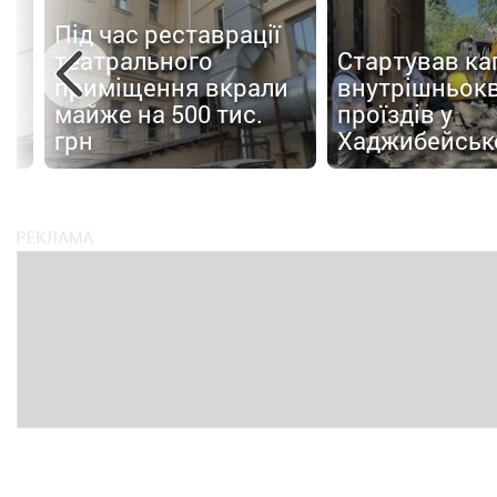
у
Під час реставрації
театрального
Стартував к
м
приміщення вкрали
внутрішньок
майже на 500 тис.
проїздів у
грн
Хаджибейськ