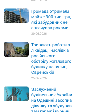
06.07.2026
Громада отримала
майже 900 тис. грн,
які забудовник не
сплачував роками
30.06.2026
Тривають роботи з
ліквідації наслідків
російського
обстрілу житлового
будинку на вулиці
Єврейській
25.06.2026
Заслужений
будівельник України
на Одещині захопив
ділянку та збудував
там гараж і курник