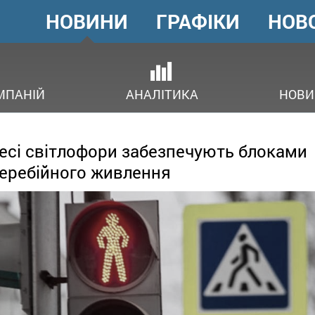
НОВИНИ
ГРАФІКИ
НОВ
ГОЛОВНЕ
МЕНЮ
В
МПАНІЙ
АНАЛІТИКА
НОВИ
есі світлофори забезпечують блоками
еребійного живлення