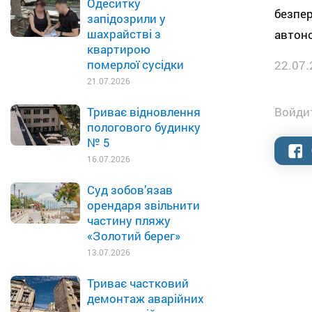
Одеситку
безпер
запідозрили у
шахрайстві з
автоно
квартирою
померлої сусідки
22.07.
21.07.2026
Войдит
Триває відновлення
пологового будинку
№ 5
16.07.2026
Суд зобов’язав
орендаря звільнити
частину пляжу
«Золотий берег»
13.07.2026
Триває частковий
демонтаж аварійних