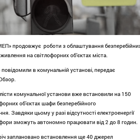
МЕП» продовжує роботи з облаштування безперебійни
 живлення на світлофорних обʼєктах міста.
 повідомили в комунальній установі, передає
Обзор.
лісти комунальної установи вже встановили на 150
форних обʼєктах шафи безперебійного
ня. Завдяки цьому у разі відсутності електроенергії
фори зможуть автономно працювати від 2 до 8 годин.
іч заплановано встановлення ще 40 джерел