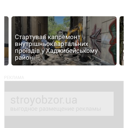
Стартував капремонт
внутрішньоквартальних
Ч
 з
проїздів у Хаджибейському
с
районі
н