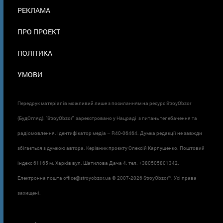
ПОДВАЛЕ
РЕКЛАМА
ПРО ПРОЕКТ
ПОЛІТИКА
УМОВИ
Передрук матеріалів можливий лише з посиланням на ресурс StroyObzor
(БудОгляд). "StroyObzor" зареєстровано у Нацраді з питань телебачення та
радіомовлення. Ідентифікатор медіа – R40-06464. Думка редакції не завжди
збігається з думкою автора. Керівник проєкту Олексій Карпушенко. Поштовий
індекс 61165 м. Харків вул. Шатилова Дача 4. тел. +380505801342.
Електронна пошта office@stroyobzor.ua © 2007-
2026 StroyObzor™. Усі права
захищені.