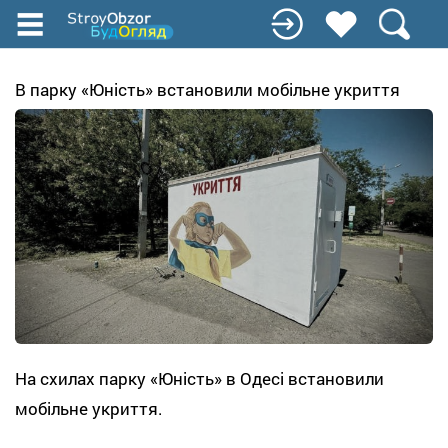
Перейти
до
основного
вмісту
В парку «Юність» встановили мобільне укриття
На схилах парку «Юність» в Одесі встановили
мобільне укриття.