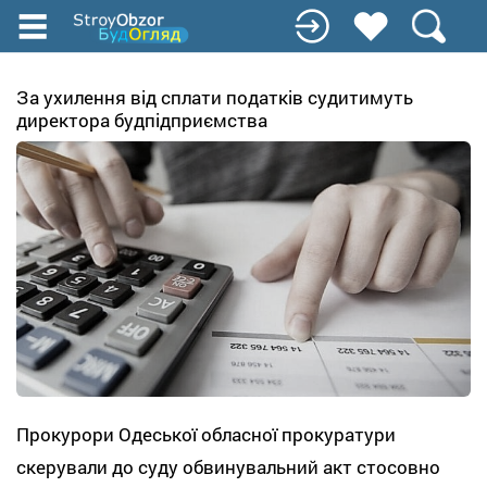
Перейти
до
основного
вмісту
За ухилення від сплати податків судитимуть
директора будпідприємства
Прокурори Одеської обласної прокуратури
скерували до суду обвинувальний акт стосовно