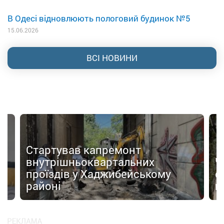
В Одесі відновлюють пологовий будинок №5
15.06.2026
ВСІ НОВИНИ
Стартував капремонт
внутрішньоквартальних
Ч
 з
проїздів у Хаджибейському
с
районі
н