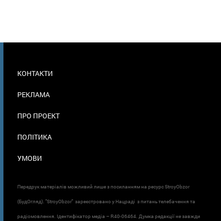
МЕНЮ
КОНТАКТИ
В
ПОДВАЛЕ
РЕКЛАМА
ПРО ПРОЕКТ
ПОЛІТИКА
УМОВИ
Передрук матеріалів можливий лише з посиланням на ресурс StroyObzor
(БудОгляд). "StroyObzor" зареєстровано у Нацраді з питань телебачення та
радіомовлення. Ідентифікатор медіа – R40-06464. Думка редакції не завжди