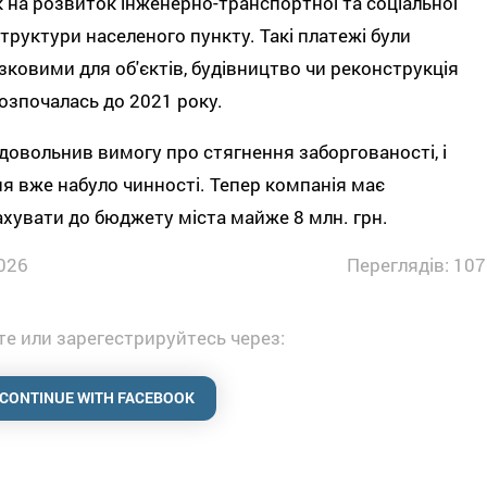
 на розвиток інженерно-транспортної та соціальної
труктури населеного пункту. Такі платежі були
зковими для об'єктів, будівництво чи реконструкція
озпочалась до 2021 року.
довольнив вимогу про стягнення заборгованості, і
я вже набуло чинності. Тепер компанія має
хувати до бюджету міста майже 8 млн. грн.
026
Переглядів: 107
е или зарегестрируйтесь через:
CONTINUE WITH FACEBOOK