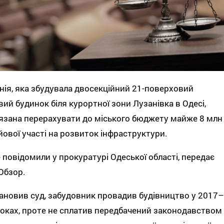
ія, яка збудувала двосекційний 21-поверховий
ий будинок біля курортної зони Лузанівка в Одесі,
язана перерахувати до міського бюджету майже 8 млн
йової участі на розвиток інфраструктури.
 повідомили у прокуратурі Одеської області, передає
Обзор.
ановив суд, забудовник провадив будівництво у 2017–
оках, проте не сплатив передбачений законодавством