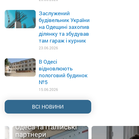
Заслужений
будівельник України
на Одещині захопив
ділянку та збудував
там гараж і курник
23.06.2026
В Одесі
відновлюють
пологовий будинок
№5
15.06.2026
ВСІ НОВИНИ
Одеса та італійські
партнери