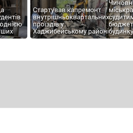
Чиновн
да
Стартував капремонт
міськр
удентів
внутрішньоквартальних
судитим
 однією
проїздів у
бюджет
іших
Хаджибейському районі
будинк