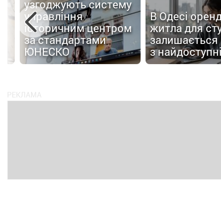
узгоджують систему
управління
В Одесі орен
х
історичним центром
житла для ст
у
за стандартами
залишається
й
ЮНЕСКО
з найдоступн