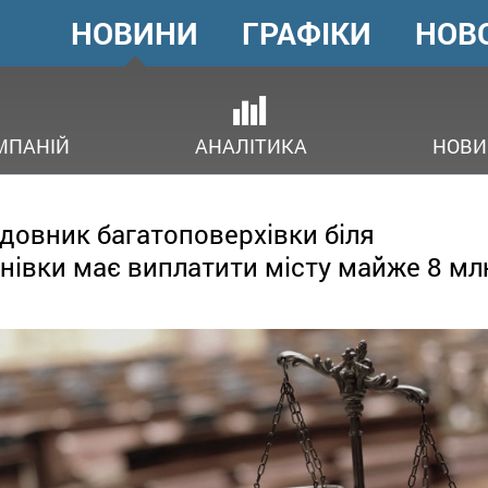
НОВИНИ
ГРАФІКИ
НОВ
ГОЛОВНЕ
МЕНЮ
В
МПАНІЙ
АНАЛІТИКА
НОВИ
довник багатоповерхівки біля
нівки має виплатити місту майже 8 мл