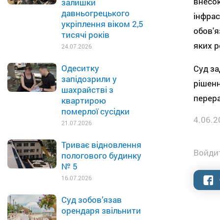
внесок
залишки
давньогрецького
інфрас
укріплення віком 2,5
обов'я
тисячі років
яких р
24.07.2026
Одеситку
Суд за
запідозрили у
рішенн
шахрайстві з
перера
квартирою
померлої сусідки
4.06.2
21.07.2026
Триває відновлення
Войдит
пологового будинку
№ 5
16.07.2026
Суд зобов’язав
орендаря звільнити