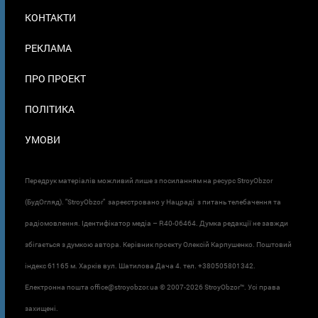
МЕНЮ
КОНТАКТИ
В
ПОДВАЛЕ
РЕКЛАМА
ПРО ПРОЕКТ
ПОЛІТИКА
УМОВИ
Передрук матеріалів можливий лише з посиланням на ресурс StroyObzor
(БудОгляд). "StroyObzor" зареєстровано у Нацраді з питань телебачення та
радіомовлення. Ідентифікатор медіа – R40-06464. Думка редакції не завжди
збігається з думкою автора. Керівник проєкту Олексій Карпушенко. Поштовий
індекс 61165 м. Харків вул. Шатилова Дача 4. тел. +380505801342.
Електронна пошта office@stroyobzor.ua © 2007-
2026 StroyObzor™. Усі права
захищені.