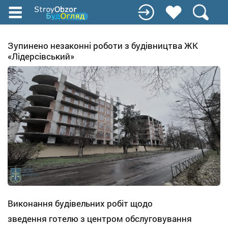
Перейти
до
основного
вмісту
Зупинено незаконні роботи з будівництва ЖК
«Лідерсівський»
Виконання будівельних робіт щодо
зведення готелю з центром обслуговування