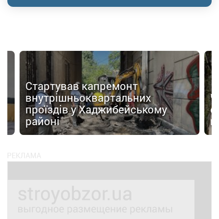
Стартував капремонт
внутрішньоквартальних
Ч
 з
проїздів у Хаджибейському
с
районі
н