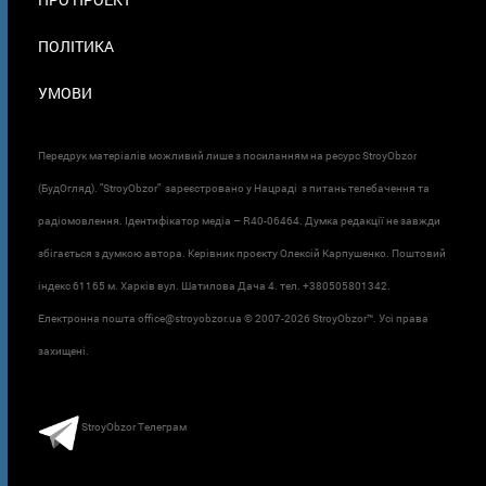
ПОЛІТИКА
УМОВИ
Передрук матеріалів можливий лише з посиланням на ресурс StroyObzor
(БудОгляд). "StroyObzor" зареєстровано у Нацраді з питань телебачення та
радіомовлення. Ідентифікатор медіа – R40-06464. Думка редакції не завжди
збігається з думкою автора. Керівник проєкту Олексій Карпушенко. Поштовий
індекс 61165 м. Харків вул. Шатилова Дача 4. тел. +380505801342.
Електронна пошта office@stroyobzor.ua © 2007-
2026 StroyObzor™. Усі права
захищені.
StroyObzor Телеграм