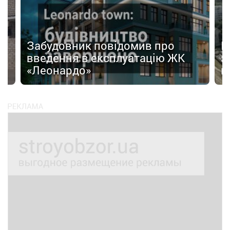
Забудовник повідомив про
І
введення в експлуатацію ЖК
з
«Леонардо»
к