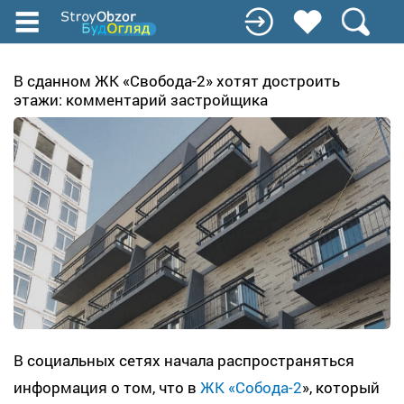
Перейти
до
основного
вмісту
В сданном ЖК «Свобода-2» хотят достроить
этажи: комментарий застройщика
В социальных сетях начала распространяться
информация о том, что в
ЖК «Собода-2
», который