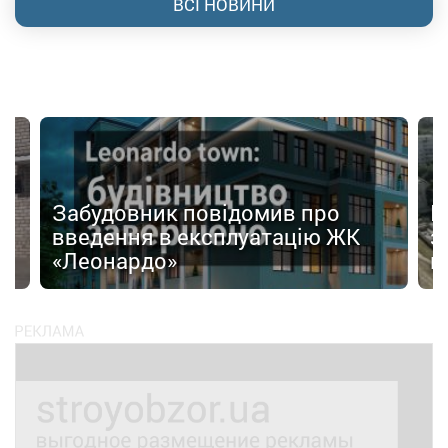
ВСІ НОВИНИ
Забудовник повідомив про
І
введення в експлуатацію ЖК
з
«Леонардо»
к