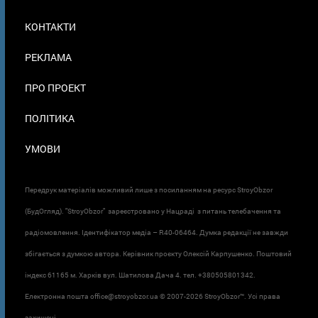
МЕНЮ
КОНТАКТИ
В
ПОДВАЛЕ
РЕКЛАМА
ПРО ПРОЕКТ
ПОЛІТИКА
УМОВИ
Передрук матеріалів можливий лише з посиланням на ресурс StroyObzor
(БудОгляд). "StroyObzor" зареєстровано у Нацраді з питань телебачення та
радіомовлення. Ідентифікатор медіа – R40-06464. Думка редакції не завжди
збігається з думкою автора. Керівник проєкту Олексій Карпушенко. Поштовий
індекс 61165 м. Харків вул. Шатилова Дача 4. тел. +380505801342.
Електронна пошта office@stroyobzor.ua © 2007-
2026 StroyObzor™. Усі права
захищені.