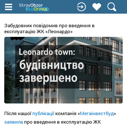
Перейти
до
основного
вмісту
Забудовник повідомив про введення в
експлуатацію ЖК «Леонардо»
Після нашої
публікації
компанія «
Мегаінвестбуд
»
заявила
про введення в експлуатацію ЖК