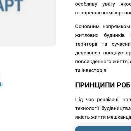
особливу увагу якос
створенню комфортног
Основним напрямком д
житлових будинків 
території та сучас
девелопер поєднує пр
повсякденного життя, о
та інвесторів.
Е
ПРИНЦИПИ РОБ
І
Під час реалізації н
технології будівництв
якість життя мешканців