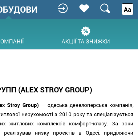
ОБУДОВИ
Аа
КОМПАНІЇ
АКЦІЇ ТА ЗНИЖКИ
УПП (ALEX STROY GROUP)
ex Stroy Group)
— одеська девелоперська компанія,
итлової нерухомості з 2010 року та спеціалізується
них житлових комплексів комфорт-класу. За роки
к реалізував низку проєктів в Одесі, приділяючи