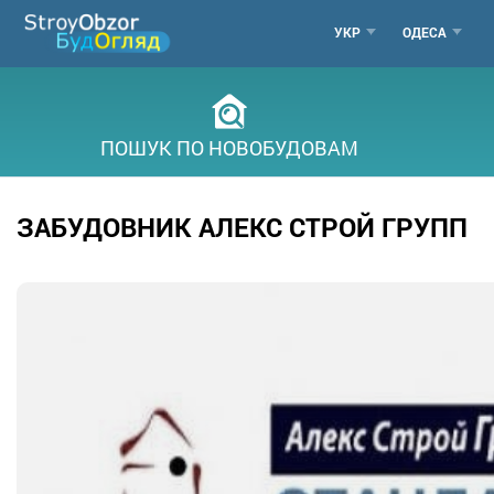
Перейти
МЕНЮ
УКР
ОДЕСА
до
основного
ГОРОДО
вмісту
ПОШУК ПО НОВОБУДОВАМ
ЗАБУДОВНИК АЛЕКС СТРОЙ ГРУПП