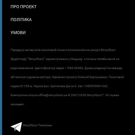
ПРО ПРОЕКТ
ПОЛІТИКА
УМОВИ
Передрук матеріалів можливий лише з посиланням на ресурс StroyObzor
(БудОгляд). "StroyObzor" зареєстровано у Нацраді з питань телебачення та
радіомовлення. Ідентифікатор медіа – R40-06464. Думка редакції не завжди
збігається з думкою автора. Керівник проєкту Олексій Карпушенко. Поштовий
індекс 61165 м. Харків вул. Шатилова Дача 4. тел. +380505801342.
Електронна пошта office@stroyobzor.ua © 2007-
2026 StroyObzor™. Усі права
захищені.
StroyObzor Телеграм