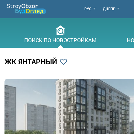
Перейти
МЕНЮ
РУС
ДНЕПР
к
основному
ГОРОДОВ
содержанию
ПОИСК ПО НОВОСТРОЙКАМ
НО
ЖК ЯНТАРНЫЙ