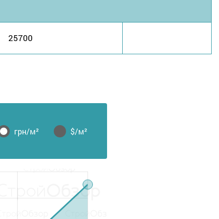
25700
грн/м²
$/м²