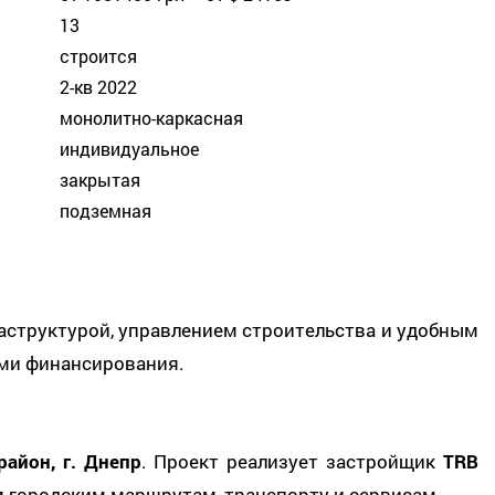
13
строится
2-кв 2022
монолитно-каркасная
индивидуальное
закрытая
подземная
аструктурой, управлением строительства и удобным
ми финансирования.
район, г. Днепр
. Проект реализует застройщик
TRB
 городским маршрутам, транспорту и сервисам.