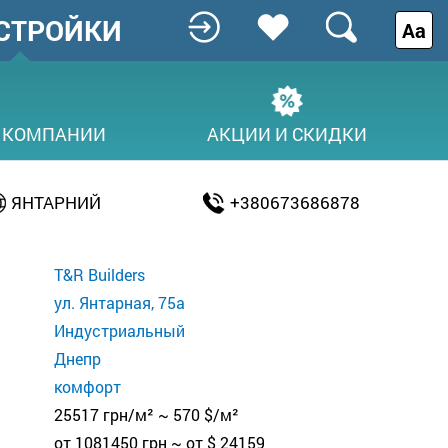
СТРОЙКИ
Аа
 КОМПАНИИ
АКЦИИ И СКИДКИ
ЯНТАРНИЙ
+380673686878
T&R Builders
ул. Янтарная, 75а
Индустриальный
Днепр
комфорт
25517 грн/м² ~ 570 $/м²
от 1081450 грн ~ от $ 24159