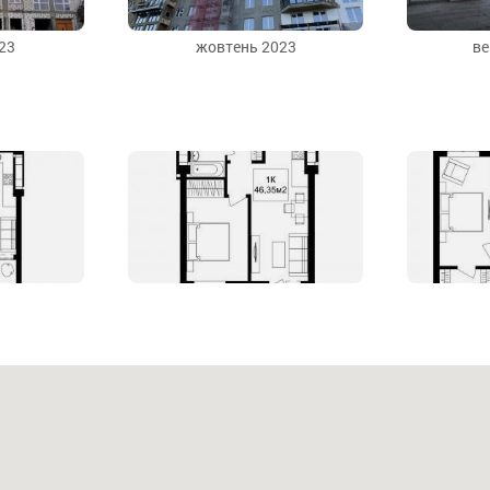
23
жовтень 2023
ве