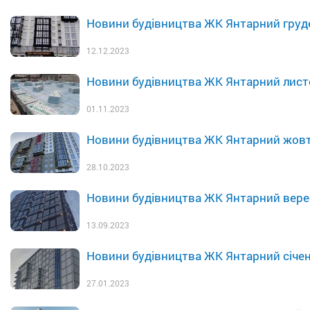
Новини будівництва ЖК Янтарний груд
12.12.2023
Новини будівництва ЖК Янтарний лист
01.11.2023
Новини будівництва ЖК Янтарний жов
28.10.2023
Новини будівництва ЖК Янтарний вере
13.09.2023
Новини будівництва ЖК Янтарний січе
27.01.2023