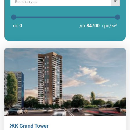
Все статусы
от
0
до
84700
грн/м²
ЖК Grand Tower