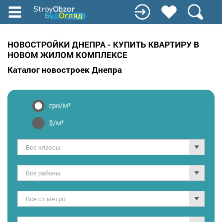
Перейти
к
основному
содержанию
НОВОСТРОЙКИ ДНЕПРА - КУПИТЬ КВАРТИРУ В
НОВОМ ЖИЛОМ КОМПЛЕКСЕ
Каталог новостроек Днепра
грн/м²
$/м²
Все классы
Все районы
Все ст.метро