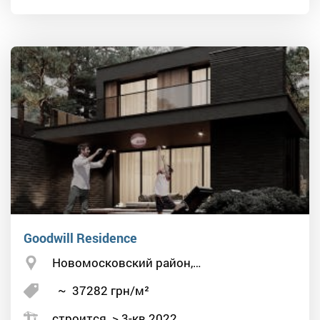
Goodwill Residence
Новомосковский район,…
~
37282
грн/м²
строится > 3-кв 2022