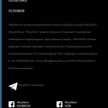
ПОЛИТИКА
УСЛОВИЯ
Перепечатка материалов возможна только со ссылкой на ресурс StroyObzor
(СтройОбзор). "StroyObzor" зарегистрирован в Нацсовете по вопросам
телевидения и радиовещания. Идентификатор медиа – R40-06464. Мнение
редакции не всегда совпадает с мнением автора. Руководитель проекта
Алексей Карпушенко. Почтовый индекс 61165 г. Харьков ул. Шатилова Дача
4. Тел.+380505801342. Почта office@stroyobzor.ua © 2007-
2026 StroyObzor™.
Все права защищены.
StroyObzor Телеграмм
StroyObzor
StroyObzor
FACEBOOK
КИЇВ