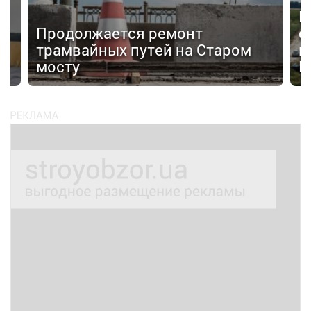
Н
Продолжается ремонт
с
трамвайных путей на Старом
к
мосту
К