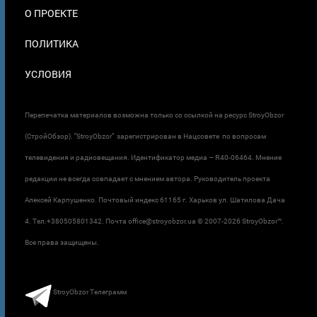
О ПРОЕКТЕ
ПОЛИТИКА
УСЛОВИЯ
Перепечатка материалов возможна только со ссылкой на ресурс StroyObzor
(СтройОбзор). "StroyObzor" зарегистрирован в Нацсовете по вопросам
телевидения и радиовещания. Идентификатор медиа – R40-06464. Мнение
редакции не всегда совпадает с мнением автора. Руководитель проекта
Алексей Карпушенко. Почтовый индекс 61165 г. Харьков ул. Шатилова Дача
4. Тел.+380505801342. Почта office@stroyobzor.ua © 2007-
2026 StroyObzor™.
Все права защищены.
StroyObzor Телеграмм