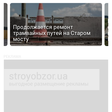
Н
Продолжается ремонт
с
трамвайных путей на Старом
к
мосту
К