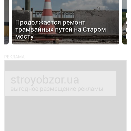
Н
Продолжается ремонт
с
трамвайных путей на Старом
к
мосту
К