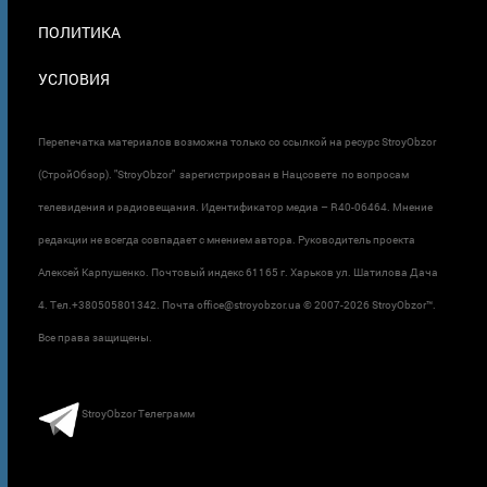
ПОЛИТИКА
УСЛОВИЯ
Перепечатка материалов возможна только со ссылкой на ресурс StroyObzor
(СтройОбзор). "StroyObzor" зарегистрирован в Нацсовете по вопросам
телевидения и радиовещания. Идентификатор медиа – R40-06464. Мнение
редакции не всегда совпадает с мнением автора. Руководитель проекта
Алексей Карпушенко. Почтовый индекс 61165 г. Харьков ул. Шатилова Дача
4. Тел.+380505801342. Почта office@stroyobzor.ua © 2007-
2026 StroyObzor™.
Все права защищены.
StroyObzor Телеграмм