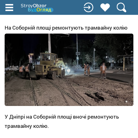
Перейти
к
основному
содержанию
На Соборній площі ремонтують трамвайну колію
У Дніпрі на Соборній площі вночі ремонтують
трамвайну колію.