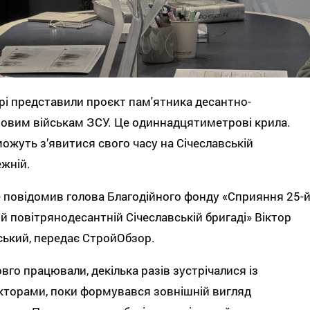
рі представили проєкт пам'ятника десантно-
овим військам ЗСУ. Це одиннадцятиметрові крила.
ожуть з’явитися свого часу на Січеславській
ежній.
 повідомив голова Благодійного фонду «Сприяння 25-
й повітрянодесантній Січеславській бригаді» Віктор
ський, передає СтройОбзор.
вго працювали, декілька разів зустрічалися із
кторами, поки формувався зовнішній вигляд