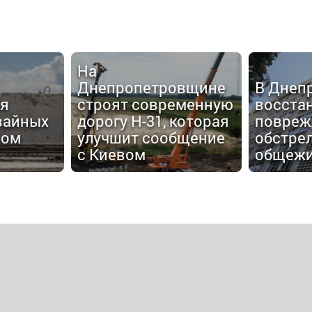
На
Днепропетровщине
В Днеп
я
строят современную
восста
вайных
дорогу Н-31, которая
повреж
ром
улучшит сообщение
обстре
с Киевом
общежи