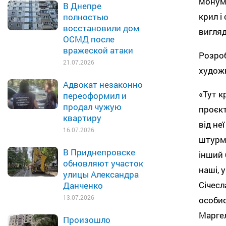
монуме
В Днепре
крил і
полностью
восстановили дом
вигляд
ОСМД после
вражеской атаки
Розроб
21.07.2026
художн
Адвокат незаконно
«Тут к
переоформил и
продал чужую
проєкт
квартиру
від не
16.07.2026
штурмо
В Приднепровске
інший 
обновляют участок
наші, 
улицы Александра
Січесл
Данченко
13.07.2026
особис
Маргел
Произошло