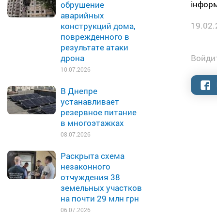
інформ
обрушение
аварийных
19.02.
конструкций дома,
поврежденного в
результате атаки
Войдит
дрона
10.07.2026
В Днепре
устанавливает
резервное питание
в многоэтажках
08.07.2026
Раскрыта схема
незаконного
отчуждения 38
земельных участков
на почти 29 млн грн
06.07.2026