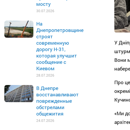
мосту
30.07.2026
На
Днепропетровщине
строят
У Дніп
современную
дорогу Н-31,
штурм
которая улучшит
Вони м
сообщение с
Киевом
набер
28.07.2026
Про це
В Днепре
окремі
восстанавливают
Кучин
поврежденные
обстрелами
«Ми до
общежития
24.07.2026
архіте