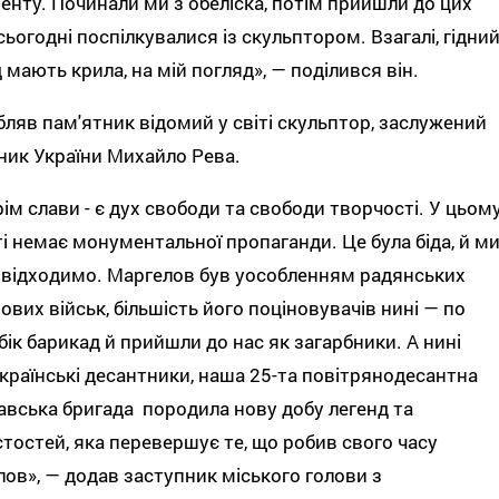
нту. Починали ми з обеліска, потім прийшли до цих
 сьогодні поспілкувалися із скульптором. Взагалі, гідни
 мають крила, на мій погляд», — поділився він.
ляв пам'ятник відомий у світі скульптор, заслужений
ик України Михайло Рева.
рім слави - є дух свободи та свободи творчості. У цьом
і немає монументальної пропаганди. Це була біда, й м
ї відходимо. Маргелов був уособленням радянських
вих військ, більшість його поціновувачів нині — по
бік барикад й прийшли до нас як загарбники. А нині
українські десантники, наша 25-та повітрянодесантна
авська бригада породила нову добу легенд та
тостей, яка перевершує те, що робив свого часу
ов», — додав заступник міського голови з