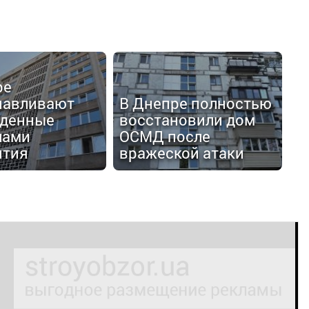
ре
навливают
В Днепре полностью
денные
восстановили дом
лами
ОСМД после
тия
вражеской атаки