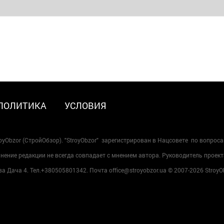
ПОЛИТИКА
УСЛОВИЯ
oyObzor (СтройОбзор). "StroyObzor" зарегистрирован в Нацсовете по вопрос
ение редакции не всегда совпадает с мнением автора. Руководитель проект
 Дача 4. Тел.+380505801342. Почта office@stroyobzor.ua © 2007-
2026 StroyO