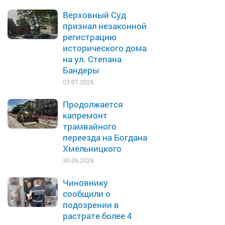
Верховный Суд
признал незаконной
регистрацию
исторического дома
на ул. Степана
Бандеры
03.07.2026
Продолжается
капремонт
трамвайного
переезда на Богдана
Хмельницкого
30.06.2026
Чиновнику
сообщили о
подозрении в
растрате более 4