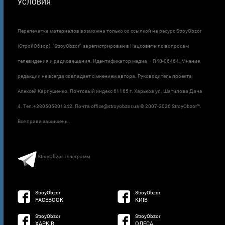
УСЛОВИЯ
Перепечатка материалов возможна только со ссылкой на ресурс StroyObzor
(СтройОбзор). "StroyObzor" зарегистрирован в Нацсовете по вопросам
телевидения и радиовещания. Идентификатор медиа – R40-06464. Мнение
редакции не всегда совпадает с мнением автора. Руководитель проекта
Алексей Карпушенко. Почтовый индекс 61165 г. Харьков ул. Шатилова Дача
4. Тел.+380505801342. Почта office@stroyobzor.ua © 2007-
2026 StroyObzor™.
Все права защищены.
StroyObzor Телеграмм
StroyObzor
StroyObzor
FACEBOOK
КИЇВ
StroyObzor
StroyObzor
ХАРКІВ
ОДЕСА