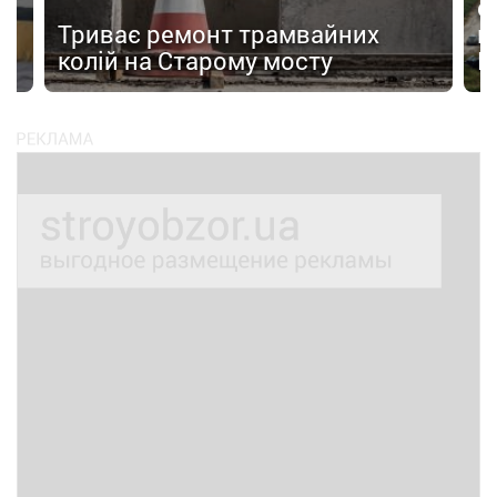
с
Триває ремонт трамвайних
к
колій на Старому мосту
К