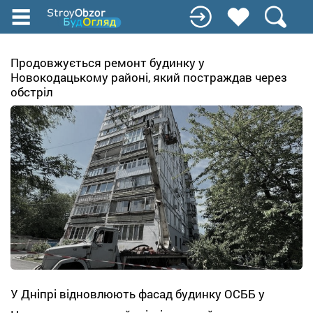
Перейти
к
основному
содержанию
Продовжується ремонт будинку у
Новокодацькому районі, який постраждав через
обстріл
У Дніпрі відновлюють фасад будинку ОСББ у