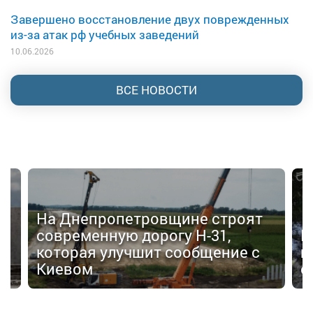
Завершено восстановление двух поврежденных
из-за атак рф учебных заведений
10.06.2026
ВСЕ НОВОСТИ
На Днепропетровщине строят
современную дорогу Н-31,
В
которая улучшит сообщение с
п
Киевом
о