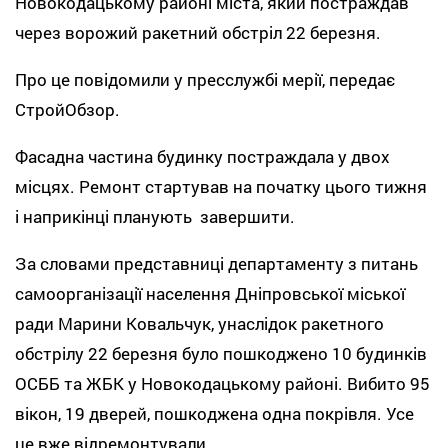
Новокодацькому районі міста, який постраждав
через ворожий ракетний обстріл 22 березня.
Про це повідомили у пресслужбі мерії, передає
СтройОбзор.
Фасадна частина будинку постраждала у двох
місцях. Ремонт стартував на початку цього тижня
і наприкінці планують завершити.
За словами представниці департаменту з питань
самоорганізації населення Дніпровської міської
ради Марини Ковальчук, унаслідок ракетного
обстрілу 22 березня було пошкоджено 10 будинків
ОСББ та ЖБК у Новокодацькому районі. Вибито 95
вікон, 19 дверей, пошкоджена одна покрівля. Усе
це вже відремонтували.