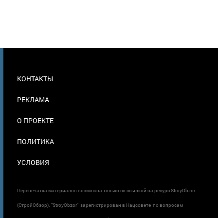
МЕНЮ
КОНТАКТЫ
В
ПОДВАЛЕ
РЕКЛАМА
О ПРОЕКТЕ
ПОЛИТИКА
УСЛОВИЯ
Перепечатка материалов возможна только со ссылкой на ресурс StroyObzor
(СтройОбзор). "StroyObzor" зарегистрирован в Нацсовете по вопросам