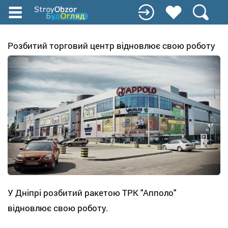
Перейти
к
основному
содержанию
Розбитий торговий центр відновлює свою роботу
У Дніпрі розбитий ракетою ТРК "Апполо"
відновлює свою роботу.