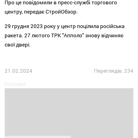
Про це повідомили в пресс-службі торгового
центру, передає СтройОбзор.
29 грудня 2023 року у центр поцілила російська
ракета. 27 лютого ТРК "Апполо" знову відчиняє
свої двері.
21.02.2024
Переглядів: 234