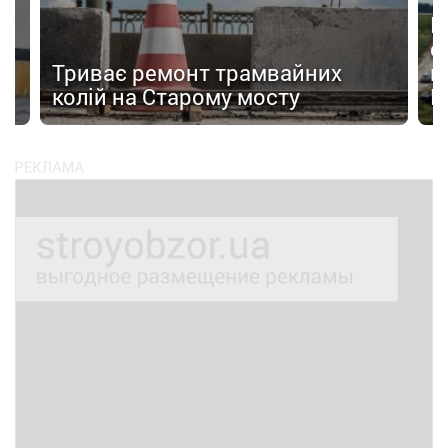
Н
с
Триває ремонт трамвайних
к
колій на Старому мосту
К