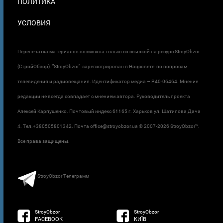
ПОЛИТИКА
УСЛОВИЯ
Перепечатка материалов возможна только со ссылкой на ресурс StroyObzor
(СтройОбзор). "StroyObzor" зарегистрирован в Нацсовете по вопросам
телевидения и радиовещания. Идентификатор медиа – R40-06464. Мнение
редакции не всегда совпадает с мнением автора. Руководитель проекта
Алексей Карпушенко. Почтовый индекс 61165 г. Харьков ул. Шатилова Дача
4. Тел.+380505801342. Почта office@stroyobzor.ua © 2007-
2026 StroyObzor™.
Все права защищены.
StroyObzor Телеграмм
StroyObzor
StroyObzor
FACEBOOK
КИЇВ