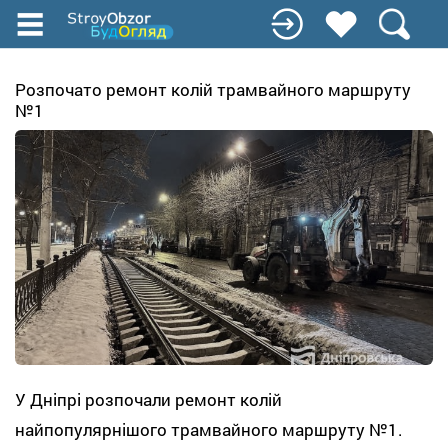
Перейти
к
основному
содержанию
Розпочато ремонт колій трамвайного маршруту
№1
У Дніпрі розпочали ремонт колій
найпопулярнішого трамвайного маршруту №1.