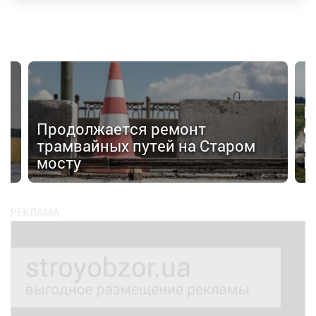
Н
Продолжается ремонт
с
трамвайных путей на Старом
к
мосту
К