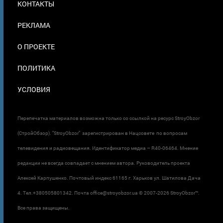
КОНТАКТЫ
В
ПОДВАЛЕ
РЕКЛАМА
О ПРОЕКТЕ
ПОЛИТИКА
УСЛОВИЯ
Перепечатка материалов возможна только со ссылкой на ресурс StroyObzor
(СтройОбзор). "StroyObzor" зарегистрирован в Нацсовете по вопросам
телевидения и радиовещания. Идентификатор медиа – R40-06464. Мнение
редакции не всегда совпадает с мнением автора. Руководитель проекта
Алексей Карпушенко. Почтовый индекс 61165 г. Харьков ул. Шатилова Дача
4. Тел.+380505801342. Почта office@stroyobzor.ua © 2007-
2026 StroyObzor™.
Все права защищены.