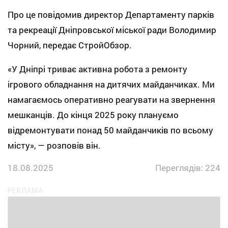
Про це повідомив директор Департаменту парків
та рекреації Дніпровської міської ради Володимир
Чорний, передає СтройОбзор.
«У Дніпрі триває активна робота з ремонту
ігрового обладнання на дитячих майданчиках. Ми
намагаємось оперативно реагувати на звернення
мешканців. До кінця 2025 року плануємо
відремонтувати понад 50 майданчиків по всьому
місту», — розповів він.
18.08.2025
Переглядів: 224