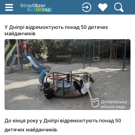
Перейти
к
основному
содержанию
У Дніпрі відремонтують понад 50 дитячих
майданчиків
До кінця року у Дніпрі відремонтують понад 50
дитячих майданчиків.