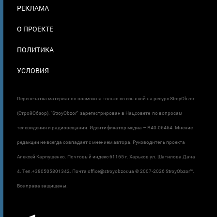
ПОДВАЛЕ
РЕКЛАМА
О ПРОЕКТЕ
ПОЛИТИКА
УСЛОВИЯ
Перепечатка материалов возможна только со ссылкой на ресурс StroyObzor
(СтройОбзор). "StroyObzor" зарегистрирован в Нацсовете по вопросам
телевидения и радиовещания. Идентификатор медиа – R40-06464. Мнение
редакции не всегда совпадает с мнением автора. Руководитель проекта
Алексей Карпушенко. Почтовый индекс 61165 г. Харьков ул. Шатилова Дача
4. Тел.+380505801342. Почта office@stroyobzor.ua © 2007-
2026 StroyObzor™.
Все права защищены.