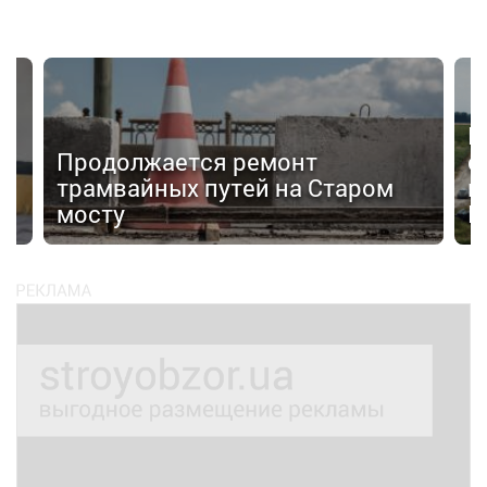
Н
Продолжается ремонт
с
трамвайных путей на Старом
к
мосту
К