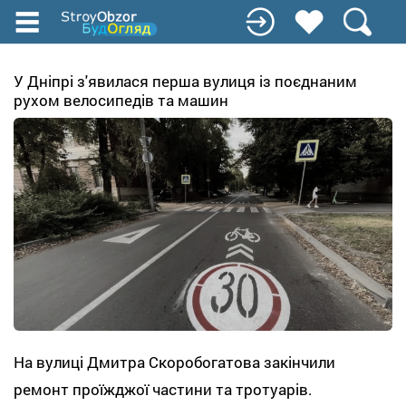
Перейти
к
основному
содержанию
У Дніпрі з'явилася перша вулиця із поєднаним
рухом велосипедів та машин
На вулиці Дмитра Скоробогатова закінчили
ремонт проїжджої частини та тротуарів.