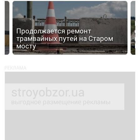
Н
Продолжается ремонт
с
трамвайных путей на Старом
к
мосту
К