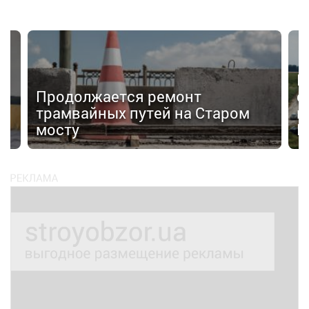
Н
Продолжается ремонт
с
трамвайных путей на Старом
к
мосту
К