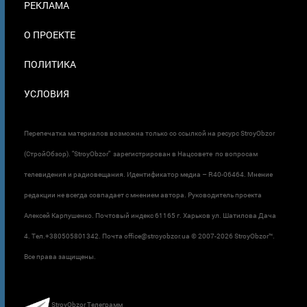
РЕКЛАМА
О ПРОЕКТЕ
ПОЛИТИКА
УСЛОВИЯ
Перепечатка материалов возможна только со ссылкой на ресурс StroyObzor
(СтройОбзор). "StroyObzor" зарегистрирован в Нацсовете по вопросам
телевидения и радиовещания. Идентификатор медиа – R40-06464. Мнение
редакции не всегда совпадает с мнением автора. Руководитель проекта
Алексей Карпушенко. Почтовый индекс 61165 г. Харьков ул. Шатилова Дача
4. Тел.+380505801342. Почта office@stroyobzor.ua © 2007-
2026 StroyObzor™.
Все права защищены.
StroyObzor Телеграмм