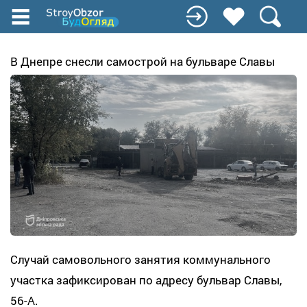
Перейти
к
основному
содержанию
В Днепре снесли самострой на бульваре Славы
Случай самовольного занятия коммунального
участка зафиксирован по адресу бульвар Славы,
56-А.