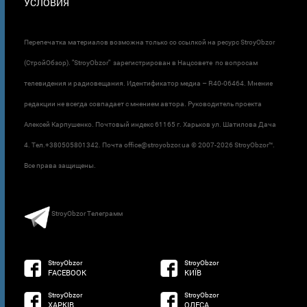
УСЛОВИЯ
Перепечатка материалов возможна только со ссылкой на ресурс StroyObzor
(СтройОбзор). "StroyObzor" зарегистрирован в Нацсовете по вопросам
телевидения и радиовещания. Идентификатор медиа – R40-06464. Мнение
редакции не всегда совпадает с мнением автора. Руководитель проекта
Алексей Карпушенко. Почтовый индекс 61165 г. Харьков ул. Шатилова Дача
4. Тел.+380505801342. Почта office@stroyobzor.ua © 2007-
2026 StroyObzor™.
Все права защищены.
StroyObzor Телеграмм
StroyObzor
StroyObzor
FACEBOOK
КИЇВ
StroyObzor
StroyObzor
ХАРКІВ
ОДЕСА