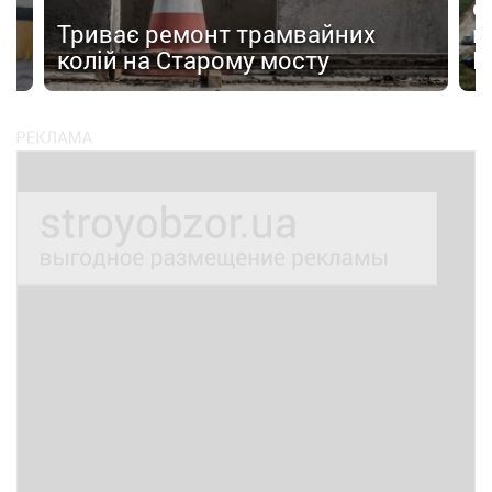
с
Триває ремонт трамвайних
к
колій на Старому мосту
К