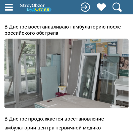
Перейти
к
основному
содержанию
В Днепре восстанавливают амбулаторию после
российского обстрела
В Днепре продолжается восстановление
амбулатории центра первичной медико-