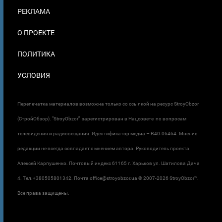
ПОДВАЛЕ
РЕКЛАМА
О ПРОЕКТЕ
ПОЛИТИКА
УСЛОВИЯ
Перепечатка материалов возможна только со ссылкой на ресурс StroyObzor
(СтройОбзор). "StroyObzor" зарегистрирован в Нацсовете по вопросам
телевидения и радиовещания. Идентификатор медиа – R40-06464. Мнение
редакции не всегда совпадает с мнением автора. Руководитель проекта
Алексей Карпушенко. Почтовый индекс 61165 г. Харьков ул. Шатилова Дача
4. Тел.+380505801342. Почта office@stroyobzor.ua © 2007-
2026 StroyObzor™.
Все права защищены.