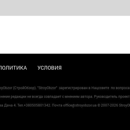
ПОЛИТИКА
УСЛОВИЯ
oyObzor (СтройОбзор). "StroyObzor" зарегистрирован в Нацсовете по вопрос
ение редакции не всегда совпадает с мнением автора. Руководитель проект
 Дача 4. Тел.+380505801342. Почта office@stroyobzor.ua © 2007-
2026 StroyO