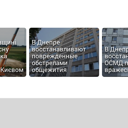
вщині
В Днепре
сну
восстанавливают
В Днеп
яка
поврежденные
восста
обстрелами
ОСМД п
 Києвом
общежития
вражес