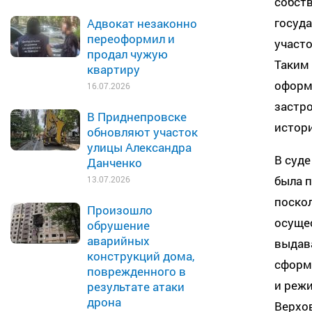
собств
госуда
Адвокат незаконно
переоформил и
участ
продал чужую
Таким
квартиру
оформл
16.07.2026
застро
В Приднепровске
истори
обновляют участок
улицы Александра
В суде
Данченко
была п
13.07.2026
поскол
Произошло
осуще
обрушение
аварийных
выдава
конструкций дома,
сформ
поврежденного в
и режи
результате атаки
дрона
Верхо