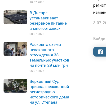
10.07.2026
регис
измен
В Днепре
устанавливает
3.07.2
резервное питание
в многоэтажках
08.07.2026
Войдит
Раскрыта схема
незаконного
отчуждения 38
земельных участков
на почти 29 млн грн
06.07.2026
Верховный Суд
признал незаконной
регистрацию
исторического дома
на ул. Степана