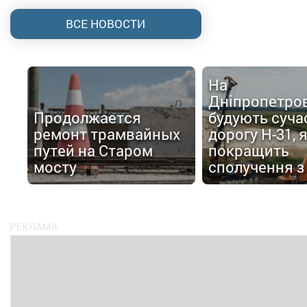
ВСЕ НОВОСТИ
На
Дніпропетро
Продолжается
будують суча
ремонт трамвайных
дорогу Н-31, 
путей на Старом
покращить
мосту
сполучення з