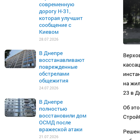
современную
дорогу Н-31,
которая улучшит
сообщение с
Киевом
28.07.2026
В Днепре
Верхо
восстанавливают
касса
поврежденные
обстрелами
инстан
общежития
на жил
24.07.2026
23 в Д
В Днепре
Об это
полностью
восстановили дом
Строй
ОСМД после
вражеской атаки
Решен
21.07.2026