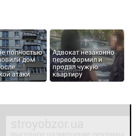
ре полностью
Адвокат незаконно
новили дом
переоформил и
осле
продал чужую
кой атаки
квартиру