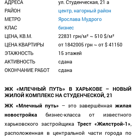
АДРЕСА
ул. Студенческая, 21 a
РАЙОН
центр, нагорный район
МЕТРО
Ярослава Мудрого
КЛАС
бизнес
ЦЕНА, КВ.М.
22831 грн/м² ~ 510 $/м²
ЦЕНА КВАРТИРЫ
от 1842005 грн ~ от $ 41150
ЭТАЖНОСТЬ
15 этажей
АКТИВНОСТЬ
сдана
ОКОНЧАНИЕ РАБОТ
сдана
ЖК «МЛЕЧНЫЙ ПУТЬ» В ХАРЬКОВЕ – НОВЫЙ
ЖИЛОЙ КОМПЛЕКС НА СТУДЕНЧЕСКОЙ, 21
ЖК «Млечный путь»
– это завершённая
жилая
новостройка
бизнес-класса от известного
харьковского застройщика
Трест «Жилстрой‑1»
,
расположенная в центральной части города по