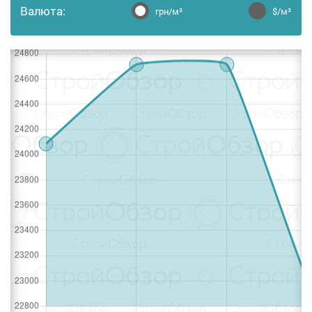
Валюта:
грн/м²
$/м²