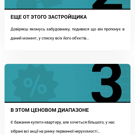
ЕЩЕ ОТ ЭТОГО ЗАСТРОЙЩИКА
Довіряєш якомусь забудовнику, подивися що він пропонує в
даний момент, у списку всіх його об'єктів...
В ЭТОМ ЦЕНОВОМ ДИАПАЗОНЕ
Є бажання купити квартиру, але хочеться більшого, у нас
зібрані всі акції на ринку первинної нерухомості...