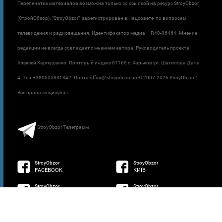
Перепечатка материалов возможна только со ссылкой на ресурс StroyObzor
(СтройОбзор). "StroyObzor" зарегистрирован в Нацсовете по вопросам
телевидения и радиовещания. Идентификатор медиа – R40-06464. Мнение
редакции не всегда совпадает с мнением автора. Руководитель проекта
Алексей Карпушенко. Почтовый индекс 61165 г. Харьков ул. Шатилова Дача
4. Тел.+380505801342. Почта office@stroyobzor.ua © 2007-
2026 StroyObzor™.
Все права защищены.
StroyObzor Телеграмм
StroyObzor
StroyObzor
FACEBOOK
КИЇВ
StroyObzor
StroyObzor
ХАРКІВ
ОДЕСА
StroyObzor
developed by
ДНІПРО
NETSOFTWARE