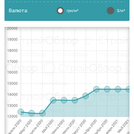
Валюта:
грн/м²
$/м²