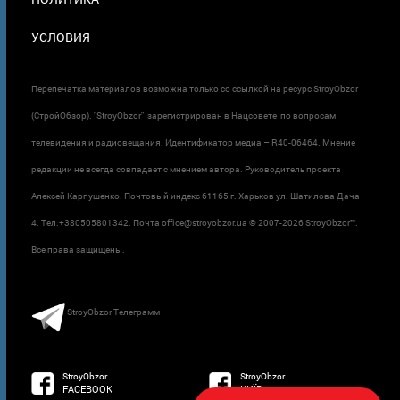
УСЛОВИЯ
Перепечатка материалов возможна только со ссылкой на ресурс StroyObzor
(СтройОбзор). "StroyObzor" зарегистрирован в Нацсовете по вопросам
телевидения и радиовещания. Идентификатор медиа – R40-06464. Мнение
редакции не всегда совпадает с мнением автора. Руководитель проекта
Алексей Карпушенко. Почтовый индекс 61165 г. Харьков ул. Шатилова Дача
4. Тел.+380505801342. Почта office@stroyobzor.ua © 2007-
2026 StroyObzor™.
Все права защищены.
StroyObzor Телеграмм
StroyObzor
StroyObzor
FACEBOOK
КИЇВ