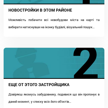
НОВОСТРОЙКИ В ЭТОМ РАЙОНЕ
Можливість побачити всі новобудови міста на карті та
вибирати натиснувши на іконку будівлі, візуальний пошук...
ЕЩЕ ОТ ЭТОГО ЗАСТРОЙЩИКА
Довіряєш якомусь забудовнику, подивися що він пропонує в
даний момент, у списку всіх його об'єктів...