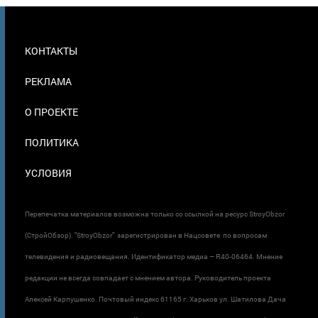
МЕНЮ
КОНТАКТЫ
В
ПОДВАЛЕ
РЕКЛАМА
О ПРОЕКТЕ
ПОЛИТИКА
УСЛОВИЯ
Перепечатка материалов возможна только со ссылкой на ресурс StroyObzor
(СтройОбзор). "StroyObzor" зарегистрирован в Нацсовете по вопросам
телевидения и радиовещания. Идентификатор медиа – R40-06464. Мнение
редакции не всегда совпадает с мнением автора. Руководитель проекта
Алексей Карпушенко. Почтовый индекс 61165 г. Харьков ул. Шатилова Дача