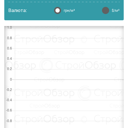
Валюта:
грн/м²
$/м²